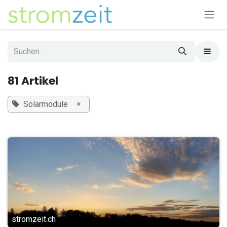
Zum Inhalt springen
81 Artikel
×
Solarmodule
stromzeit.ch