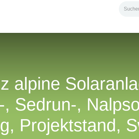
ndium
Highlights
IG Stromzeit
Kontakt
izienz alpine Sol
adrisa-, Sedrun-,
langg, Projekts