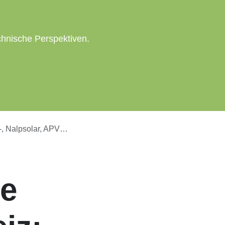
chnische Perspektiven.
stand, Sweet Edge-Bericht.
ine