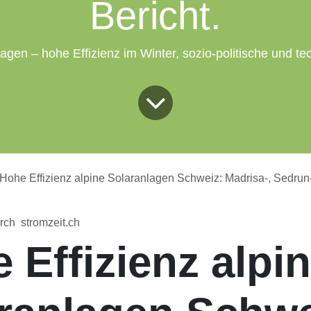
Edge-Bericht.
lagen – hohe Effizienz im Winter, sozio-politische und te
Hohe Effizienz alpine Solaranlagen Schweiz: Madrisa-, Sedrun-, Nalpsolar, APV Sidenplangg, Projekt
rch
stromzeit.ch
 Effizienz alp