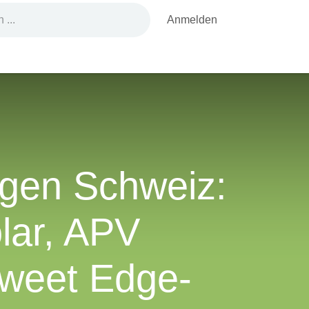
Anmelden
aranlagen
 Nalpsolar,
tand, Sweet