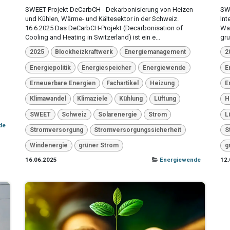
SWEET Projekt DeCarbCH - Dekarbonisierung von Heizen
SW
und Kühlen, Wärme- und Kältesektor in der Schweiz.
Int
16.6.2025 Das DeCarbCH-Projekt (Decarbonisation of
Was
Cooling and Heating in Switzerland) ist ein e...
gru
2025
Blockheizkraftwerk
Energiemanagement
2
Energiepolitik
Energiespeicher
Energiewende
E
Erneuerbare Energien
Fachartikel
Heizung
E
Klimawandel
Klimaziele
Kühlung
Lüftung
H
SWEET
Schweiz
Solarenergie
Strom
L
de
Stromversorgung
Stromversorgungssicherheit
S
Windenergie
grüner Strom
g
16.06.2025
Energiewende
12.