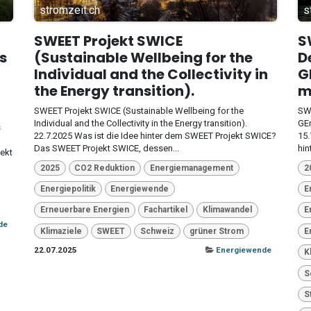
stromzeit.ch
s
SWEET Projekt SWICE
S
s
(Sustainable Wellbeing for the
D
Individual and the Collectivity in
G
the Energy transition).
m
SWEET Projekt SWICE (Sustainable Wellbeing for the
SWE
Individual and the Collectivity in the Energy transition).
GEn
s
22.7.2025 Was ist die Idee hinter dem SWEET Projekt SWICE?
15.
Das SWEET Projekt SWICE, dessen...
hin
ekt
2025
CO2 Reduktion
Energiemanagement
2
Energiepolitik
Energiewende
E
Erneuerbare Energien
Fachartikel
Klimawandel
E
de
Klimaziele
SWEET
Schweiz
grüner Strom
E
22.07.2025
Energiewende
K
S
S