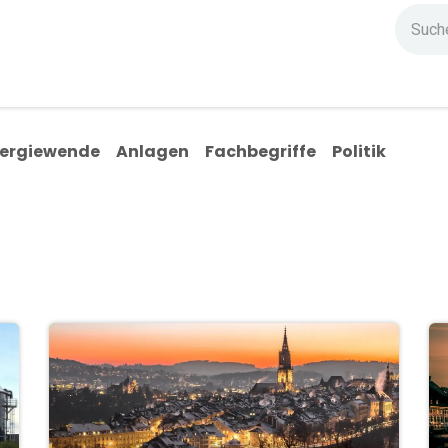
ndium
Highlights
IG Stromzeit
Kontakt
ergiewende
Anlagen
Fachbegriffe
Politik