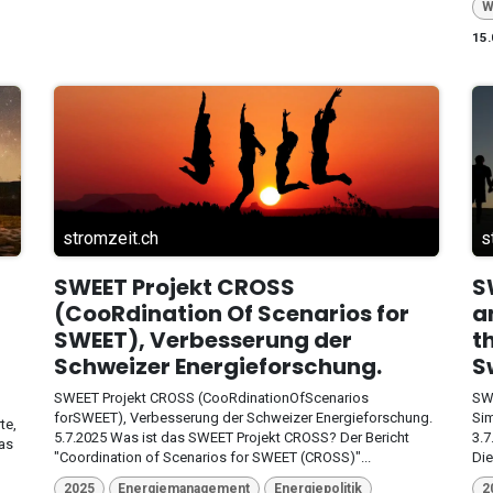
W
15.
stromzeit.ch
s
SWEET Projekt CROSS
S
(CooRdination Of Scenarios for
a
SWEET), Verbesserung der
t
Schweizer Energieforschung.
S
SWEET Projekt CROSS (CooRdinationOfScenarios
SWE
forSWEET), Verbesserung der Schweizer Energieforschung.
Sim
te,
5.7.2025 Was ist das SWEET Projekt CROSS? Der Bericht
3.7
Was
"Coordination of Scenarios for SWEET (CROSS)"...
Die
2025
Energiemanagement
Energiepolitik
2