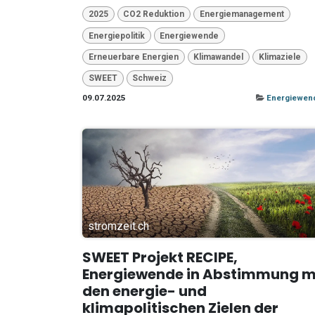
2025
CO2 Reduktion
Energiemanagement
Energiepolitik
Energiewende
Erneuerbare Energien
Klimawandel
Klimaziele
SWEET
Schweiz
09.07.2025
Energiewen
stromzeit.ch
SWEET Projekt RECIPE,
Energiewende in Abstimmung m
den energie- und
klimapolitischen Zielen der