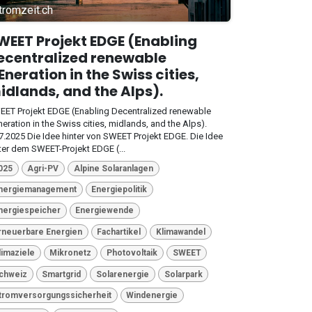
tromzeit.ch
WEET Projekt EDGE (Enabling
ecentralized renewable
Eneration in the Swiss cities,
idlands, and the Alps).
ET Projekt EDGE (Enabling Decentralized renewable
eration in the Swiss cities, midlands, and the Alps).
7.2025 Die Idee hinter von SWEET Projekt EDGE. Die Idee
ter dem SWEET-Projekt EDGE (...
025
Agri-PV
Alpine Solaranlagen
nergiemanagement
Energiepolitik
nergiespeicher
Energiewende
rneuerbare Energien
Fachartikel
Klimawandel
limaziele
Mikronetz
Photovoltaik
SWEET
chweiz
Smartgrid
Solarenergie
Solarpark
tromversorgungssicherheit
Windenergie