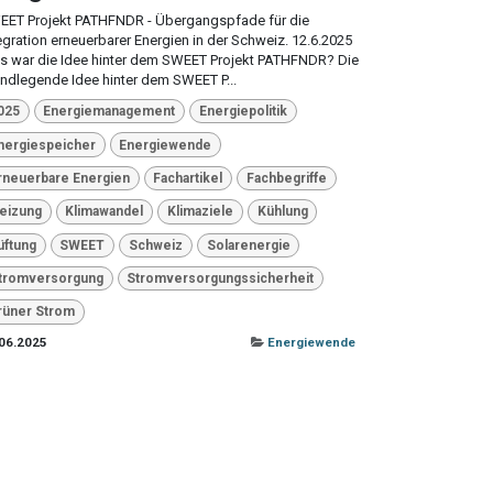
EET Projekt PATHFNDR - Übergangspfade für die
egration erneuerbarer Energien in der Schweiz. 12.6.2025
 war die Idee hinter dem SWEET Projekt PATHFNDR? Die
ndlegende Idee hinter dem SWEET P...
025
Energiemanagement
Energiepolitik
nergiespeicher
Energiewende
rneuerbare Energien
Fachartikel
Fachbegriffe
eizung
Klimawandel
Klimaziele
Kühlung
üftung
SWEET
Schweiz
Solarenergie
tromversorgung
Stromversorgungssicherheit
rüner Strom
06.2025
Energiewende