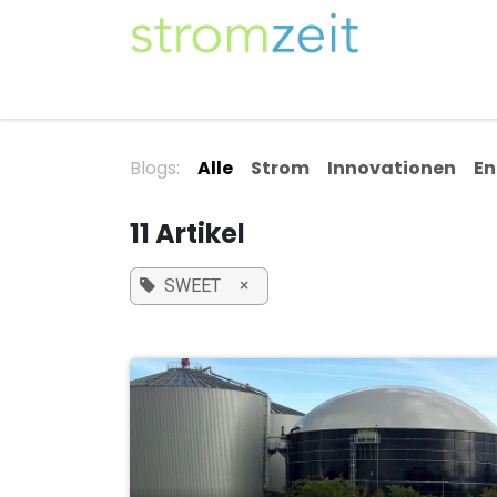
Zum Inhalt springen
Unser Strom
Themen
Artikel
Kompe
Blogs:
Alle
Strom
Innovationen
En
11 Artikel
×
SWEET