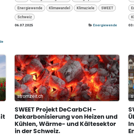
Energiewende
Klimawandel
Klimaziele
SWEET
E
Schweiz
K
06.07.2025
Energiewende
03.
de
stromzeit.ch
s
SWEET Projekt DeCarbCH -
S
it
Dekarbonisierung von Heizen und
Ü
Kühlen, Wärme- und Kältesektor
I
in der Schweiz.
E