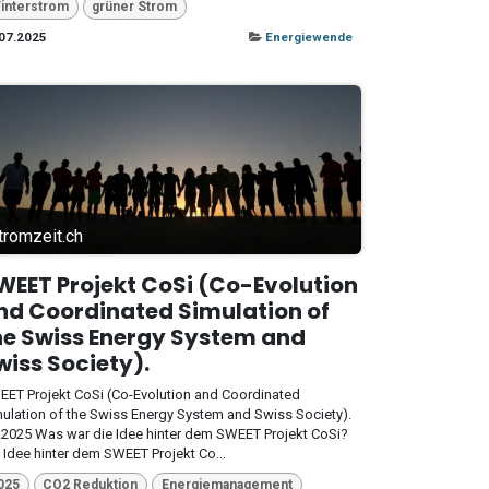
interstrom
grüner Strom
07.2025
Energiewende
tromzeit.ch
WEET Projekt CoSi (Co-Evolution
nd Coordinated Simulation of
he Swiss Energy System and
wiss Society).
ET Projekt CoSi (Co-Evolution and Coordinated
ulation of the Swiss Energy System and Swiss Society).
.2025 Was war die Idee hinter dem SWEET Projekt CoSi?
 Idee hinter dem SWEET Projekt Co...
025
CO2 Reduktion
Energiemanagement