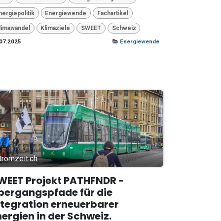
nergiepolitik
Energiewende
Fachartikel
limawandel
Klimaziele
SWEET
Schweiz
07.2025
Energiewende
tromzeit.ch
WEET Projekt PATHFNDR -
bergangspfade für die
ntegration erneuerbarer
nergien in der Schweiz.