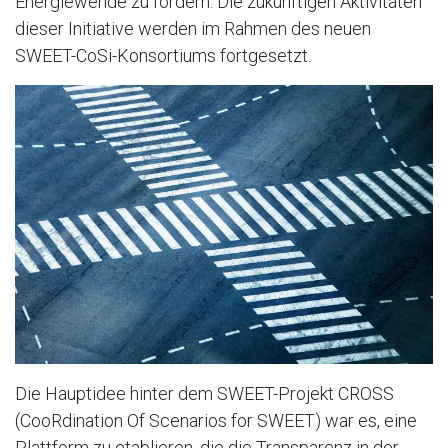
Energiewende zu fördern. Die zukünftigen Aktivitäten
dieser Initiative werden im Rahmen des neuen
SWEET-CoSi-Konsortiums fortgesetzt.
Die Hauptidee hinter dem SWEET-Projekt CROSS
(CooRdination Of Scenarios for SWEET) war es, eine
Plattform zu etablieren, die die Transparenz in der