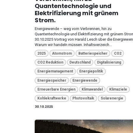
Quantentechnologie und
Elektrifizierung mit grünem
Strom.
Energiewende – weg vom Verbrennen, hin zu
Quantentechnologie und Elektrifizierung mit grünem Stro
30.10.2025 Vortrag von Harald Lesch über die Energiewen
Warum wir handeln müssen. Inhaltsverzeich...
2025
Atomstrom
Batteriespeicher
CO2
CO2 Reduktion
Deutschland
Digitalisierung
Energiemanagement
Energiepolitik
Energiespeicher
Energiewende
Erneuerbare Energien
Klimawandel
Klimaziele
Kohlekraftwerke
Photovoltaik
Solarenergie
30.10.2025