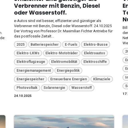
Verbrenner mit Benzin, Diesel
E
oder Wasserstoff.
T
Nu
e-Autos sind viel besser, effizienter und günstiger als
Verbrenner mit Benzin, Diesel oder Wasserstoff. 24.10.2025
Bil
Der Vortrag von Professor Dr. Maximilian Fichter Antriebe für
m.
der
das postfossile Zeitalt...
de:
Net
Wel
2025
Batteriespeicher
E-Fuels
Elektro-Busse
2
Elektro-LKWs
Elektro-Mototräder
Elektroautos
E
Elektroflugzeuge
Elektromobilität
Elektroschiffe
E
Energiemanagement
Energiepolitik
I
Energiespeicher
Erneuerbare Energien
Klimaziele
S
Photovoltaik
Solarenergie
Wasserstoff
17.
24.10.2025