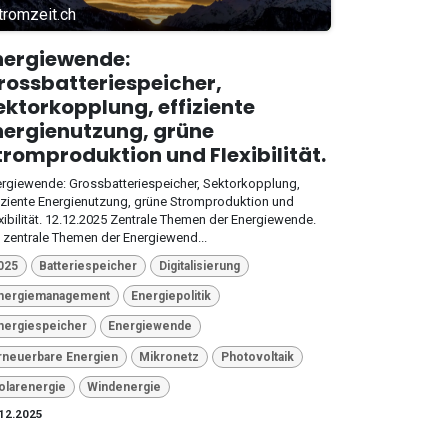
tromzeit.ch
nergiewende:
rossbatteriespeicher,
ektorkopplung, effiziente
nergienutzung, grüne
tromproduktion und Flexibilität.
rgiewende: Grossbatteriespeicher, Sektorkopplung,
iziente Energienutzung, grüne Stromproduktion und
xibilität. 12.12.2025 Zentrale Themen der Energiewende.
 zentrale Themen der Energiewend...
025
Batteriespeicher
Digitalisierung
nergiemanagement
Energiepolitik
nergiespeicher
Energiewende
rneuerbare Energien
Mikronetz
Photovoltaik
olarenergie
Windenergie
12.2025