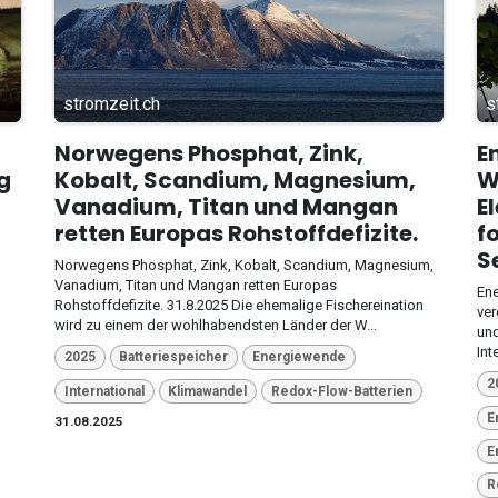
stromzeit.ch
s
Norwegens Phosphat, Zink,
E
g
Kobalt, Scandium, Magnesium,
W
Vanadium, Titan und Mangan
E
retten Europas Rohstoffdefizite.
f
S
Norwegens Phosphat, Zink, Kobalt, Scandium, Magnesium,
Vanadium, Titan und Mangan retten Europas
Ene
Rohstoffdefizite. 31.8.2025 Die ehemalige Fischereination
ver
wird zu einem der wohlhabendsten Länder der W...
und
Int
2025
Batteriespeicher
Energiewende
2
International
Klimawandel
Redox-Flow-Batterien
E
31.08.2025
E
R