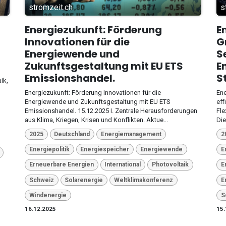
stromzeit.ch
s
Energiezukunft: Förderung
E
Innovationen für die
G
Energiewende und
S
Zukunftsgestaltung mit EU ETS
E
Emissionshandel.
S
ik,
Energiezukunft: Förderung Innovationen für die
Ene
Energiewende und Zukunftsgestaltung mit EU ETS
eff
Emissionshandel. 15.12.2025 I. Zentrale Herausforderungen
Fle
aus Klima, Kriegen, Krisen und Konflikten. Aktue...
Die
2025
Deutschland
Energiemanagement
2
Energiepolitik
Energiespeicher
Energiewende
E
Erneuerbare Energien
International
Photovoltaik
E
Schweiz
Solarenergie
Weltklimakonferenz
E
Windenergie
S
16.12.2025
15.