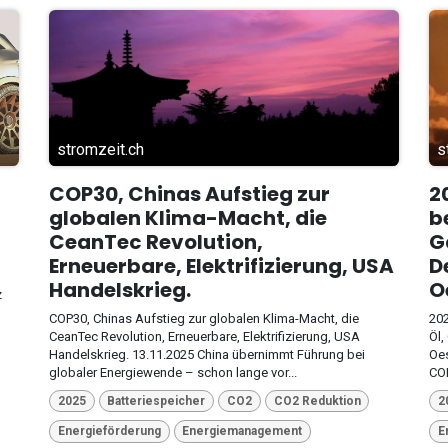
stromzeit.ch
s
COP30, Chinas Aufstieg zur
2
globalen Klima-Macht, die
b
CeanTec Revolution,
G
Erneuerbare, Elektrifizierung, USA
D
Handelskrieg.
O
z
COP30, Chinas Aufstieg zur globalen Klima-Macht, die
202
CeanTec Revolution, Erneuerbare, Elektrifizierung, USA
Öl,
Handelskrieg. 13.11.2025 China übernimmt Führung bei
Oes
globaler Energiewende – schon lange vor...
COP
2025
Batteriespeicher
CO2
CO2 Reduktion
2
Energieförderung
Energiemanagement
E