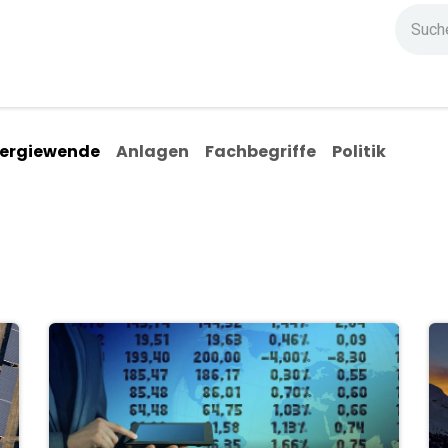
ndium
Highlights
IG Stromzeit
Kontakt
ergiewende
Anlagen
Fachbegriffe
Politik