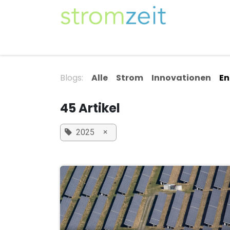
Zum Inhalt springen
Unser Strom
Themen
Artikel
Kompe
Blogs:
Alle
Strom
Innovationen
En
45 Artikel
×
2025