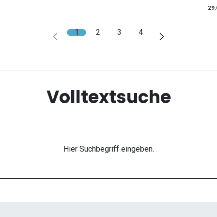
29.
1
2
3
4
Volltextsuche
Hier Suchbegriff eingeben.