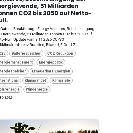
nergiewende, 51 Milliarden
onnen CO2 bis 2050 auf Netto-
ll.
l Gates - Breakthrough Energy Ventures, Beschleunigung
 Energiewende, 51 Milliarden Tonnen CO2 bis 2050 auf
to-Null. Update vom 9.11.2025 COP30
tklimakonferenz Brasilien, Bilanz 1,5-Grad-Z...
025
Batteriespeicher
CO2 Reduktion
nergiemanagement
Energiepolitik
nergiespeicher
Erneuerbare Energien
nternational
Klimawandel
Klimaziele
olarenergie
Windenergie
10.2025