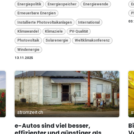
Energiepolitik
Energiespeicher
Energiewende
E
Erneuerbare Energien
P
03.
Installierte Photovoltaikanlagen
International
Klimawandel
Klimaziele
PV-Qualität
Photovoltaik
Solarenergie
Weltklimakonferenz
Windenergie
13.11.2025
stromzeit.ch
s
e-Autos sind viel besser,
B
effizienter und günstiger als
V