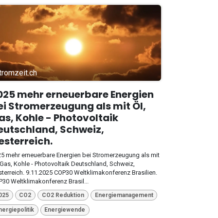
tromzeit.ch
025 mehr erneuerbare Energien
ei Stromerzeugung als mit Öl,
as, Kohle - Photovoltaik
eutschland, Schweiz,
esterreich.
5 mehr erneuerbare Energien bei Stromerzeugung als mit
 Gas, Kohle - Photovoltaik Deutschland, Schweiz,
terreich. 9.11.2025 COP30 Weltklimakonferenz Brasilien.
30 Weltklimakonferenz Brasil...
025
CO2
CO2 Reduktion
Energiemanagement
nergiepolitik
Energiewende