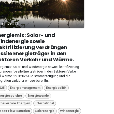
tromzeit.ch
nergiemix: Solar- und
indenergie sowie
lektrifizierung verdrängen
ossile Energieträger in den
ektoren Verkehr und Wärme.
rgiemix: Solar- und Windenergie sowie Elektrifizierung
drängen fossile Energieträger in den Sektoren Verkehr
 Wärme. 29.8.2025 Die Stromerzeugung und die
egration variabler erneuerbarer En...
025
Energiemanagement
Energiepolitik
nergiespeicher
Energiewende
rneuerbare Energien
International
edox-Flow-Batterien
Solarenergie
Windenergie