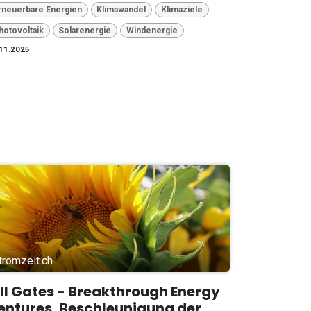
rneuerbare Energien
Klimawandel
Klimaziele
hotovoltaik
Solarenergie
Windenergie
11.2025
tromzeit.ch
ill Gates - Breakthrough Energy
entures, Beschleunigung der