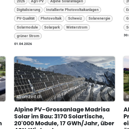
2026
Agri-PV
Alpine Solaranlagen
2
Digitalisierung
Installierte Photovoltaikanlagen
E
PV-Qualität
Photovoltaik
Schweiz
Solarenergie
G
Solarmodule
Solarpark
Winterstrom
S
30.
grüner Strom
01.04.2026
stromzeit.ch
s
Alpine PV-Grossanlage Madrisa
A
Solar im Bau: 3170 Solartische,
P
m
20'000 Module, 17 GWh/Jahr, über
e