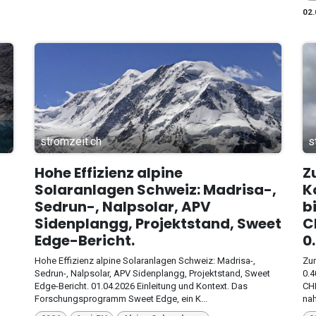
02.
stromzeit.ch
s
Hohe Effizienz alpine
Z
Solaranlagen Schweiz: Madrisa-,
K
Sedrun-, Nalpsolar, APV
b
Sidenplangg, Projektstand, Sweet
C
Edge-Bericht.
0
Hohe Effizienz alpine Solaranlagen Schweiz: Madrisa-,
Zur
Sedrun-, Nalpsolar, APV Sidenplangg, Projektstand, Sweet
0.4
Edge-Bericht. 01.04.2026 Einleitung und Kontext. Das
CHF
Forschungsprogramm Sweet Edge, ein K...
nah