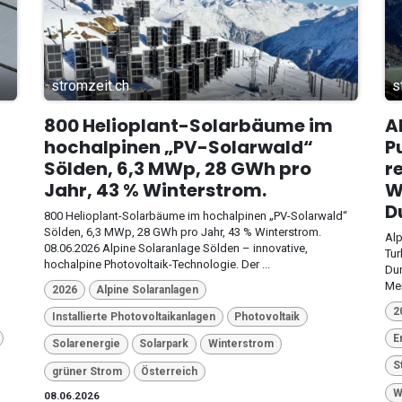
stromzeit.ch
s
800 Helioplant-Solarbäume im
A
hochalpinen „PV-Solarwald“
P
Sölden, 6,3 MWp, 28 GWh pro
r
Jahr, 43 % Winterstrom.
W
D
800 Helioplant-Solarbäume im hochalpinen „PV-Solarwald“
Sölden, 6,3 MWp, 28 GWh pro Jahr, 43 % Winterstrom.
Alp
08.06.2026 Alpine Solaranlage Sölden – innovative,
Tur
hochalpine Photovoltaik-Technologie. Der ...
Dur
Mei
2026
Alpine Solaranlagen
2
Installierte Photovoltaikanlagen
Photovoltaik
E
Solarenergie
Solarpark
Winterstrom
S
grüner Strom
Österreich
W
08.06.2026