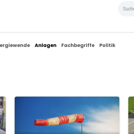
ndium
Highlights
IG Stromzeit
Kontakt
ergiewende
Anlagen
Fachbegriffe
Politik