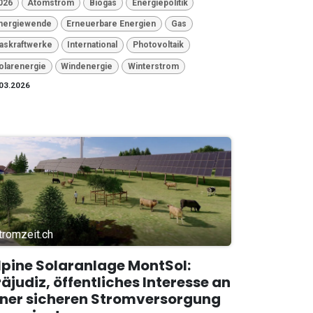
026
Atomstrom
Biogas
Energiepolitik
nergiewende
Erneuerbare Energien
Gas
askraftwerke
International
Photovoltaik
olarenergie
Windenergie
Winterstrom
03.2026
tromzeit.ch
lpine Solaranlage MontSol:
räjudiz, öffentliches Interesse an
iner sicheren Stromversorgung