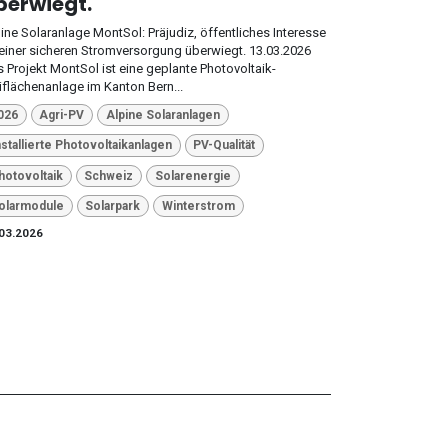
berwiegt.
ine Solaranlage MontSol: Präjudiz, öffentliches Interesse
einer sicheren Stromversorgung überwiegt. 13.03.2026
 Projekt MontSol ist eine geplante Photovoltaik-
iflächenanlage im Kanton Bern...
026
Agri-PV
Alpine Solaranlagen
nstallierte Photovoltaikanlagen
PV-Qualität
hotovoltaik
Schweiz
Solarenergie
olarmodule
Solarpark
Winterstrom
03.2026