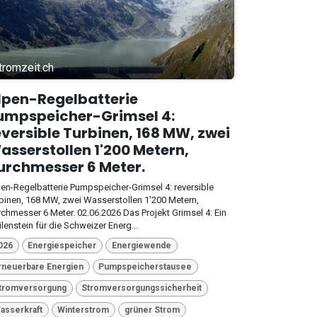
tromzeit.ch
lpen-Regelbatterie
umpspeicher-Grimsel 4:
eversible Turbinen, 168 MW, zwei
asserstollen 1'200 Metern,
urchmesser 6 Meter.
en-Regelbatterie Pumpspeicher-Grimsel 4: reversible
binen, 168 MW, zwei Wasserstollen 1'200 Metern,
chmesser 6 Meter. 02.06.2026 Das Projekt Grimsel 4: Ein
lenstein für die Schweizer Energ...
026
Energiespeicher
Energiewende
rneuerbare Energien
Pumpspeicherstausee
tromversorgung
Stromversorgungssicherheit
asserkraft
Winterstrom
grüner Strom