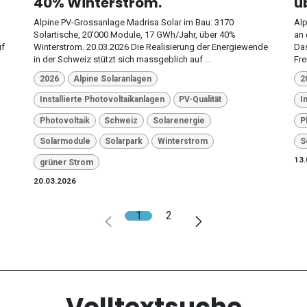
40% Winterstrom.
ü
Alpine PV-Grossanlage Madrisa Solar im Bau: 3170
Alp
Solartische, 20'000 Module, 17 GWh/Jahr, über 40%
an 
uf
Winterstrom. 20.03.2026 Die Realisierung der Energiewende
Das
in der Schweiz stützt sich massgeblich auf ...
Fre
2026
Alpine Solaranlagen
2
Installierte Photovoltaikanlagen
PV-Qualität
I
Photovoltaik
Schweiz
Solarenergie
P
Solarmodule
Solarpark
Winterstrom
S
13.
grüner Strom
20.03.2026
1
2