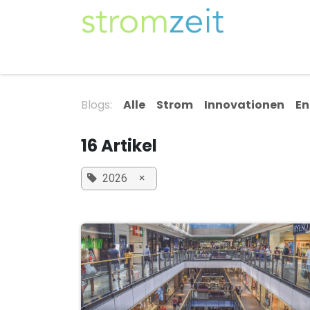
Zum Inhalt springen
Unser Strom
Themen
Artikel
Kompe
Blogs:
Alle
Strom
Innovationen
En
16 Artikel
×
2026