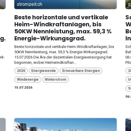
stromzeit.ch
s
Beste horizontale und vertikale
S
Heim-Windkraftanlagen, bis
W
50KW Nennleistung, max. 59,3 %
B
g.
Energie-Wirkungsgrad.
I
Beste horizontale und vertikale Heim-Windkraftanlagen, bis
Sch
50KW Nennleistung, max. 59,3 % Energie-Wirkungsgrad.
Bah
rk:
15.07.2026 Die Ära der dezentralen Energieversorgung hat
06.
begonnen, wobei Heimwindkraftan...
Pil
2026
Energiewende
Erneuerbare Energien
2
Windenergie
Winterstrom
I
15.07.2026
S
06.