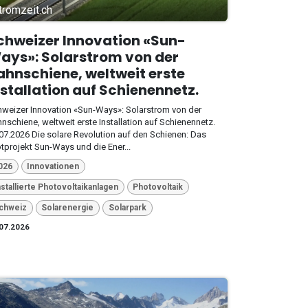
tromzeit.ch
chweizer Innovation «Sun-
ays»: Solarstrom von der
ahnschiene, weltweit erste
nstallation auf Schienennetz.
weizer Innovation «Sun-Ways»: Solarstrom von der
nschiene, weltweit erste Installation auf Schienennetz.
07.2026 Die solare Revolution auf den Schienen: Das
otprojekt Sun-Ways und die Ener...
026
Innovationen
nstallierte Photovoltaikanlagen
Photovoltaik
chweiz
Solarenergie
Solarpark
07.2026