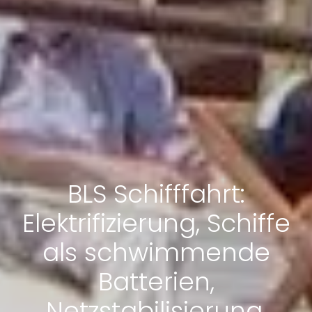
BLS Schifffahrt:
Elektrifizierung, Schiffe
als schwimmende
Batterien,
Netzstabilisierung,