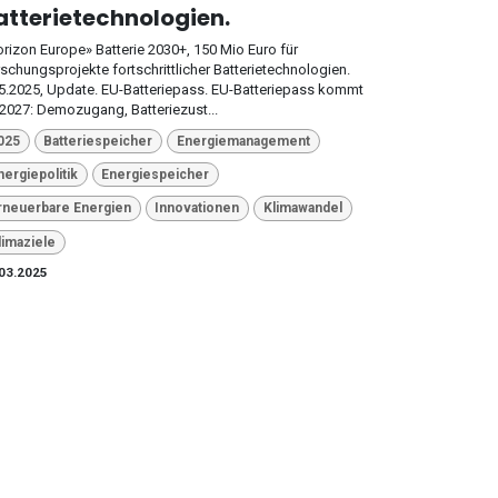
atterietechnologien.
rizon Europe» Batterie 2030+, 150 Mio Euro für
schungsprojekte fortschrittlicher Batterietechnologien.
5.2025, Update. EU-Batteriepass. EU-Batteriepass kommt
2027: Demozugang, Batteriezust...
025
Batteriespeicher
Energiemanagement
nergiepolitik
Energiespeicher
rneuerbare Energien
Innovationen
Klimawandel
limaziele
03.2025