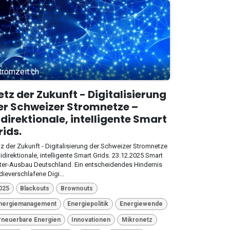
tromzeit.ch
etz der Zukunft - Digitalisierung
er Schweizer Stromnetze –
idirektionale, intelligente Smart
rids.
z der Zukunft - Digitalisierung der Schweizer Stromnetze
idirektionale, intelligente Smart Grids. 23.12.2025 Smart
er-Ausbau Deutschland. Ein entscheidendes Hindernis
 dieverschlafene Digi...
025
Blackouts
Brownouts
nergiemanagement
Energiepolitik
Energiewende
rneuerbare Energien
Innovationen
Mikronetz