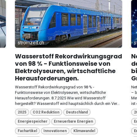
stromzeit.ch
s
Wasserstoff Rekordwirkungsgrad
N
von 98 % - Funktionsweise von
d
Elektrolyseuren, wirtschaftliche
b
Herausforderungen.
G
Wasserstoff Rekordwirkungsgrad von 98 % -
Net
Funktionsweise von Elektrolyseuren, wirtschaftliche
– b
Herausforderungen. 8.7.2025 Wie wird Wasserstoff
Met
hergestellt? Wasserstoff wird hauptsächlich durch ein Ver...
ist
2025
CO2 Reduktion
Deutschland
2
Energiespeicher
Erneuerbare Energien
E
Fachartikel
Innovationen
Klimawandel
E