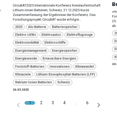
B
CircuBAT2025 Internationale Konferenz Kreislaufwirtschaft
.
Lithium-Ionen-Batterien, Schweiz. 21.12.2025 Kurze
«Ho
Zusammenfassung der Ergebnisse der Konferenz. Das
For
Forschungsprojekt CircuBAT wurde erfolgre...
25.
ab 
2025
Alu-Batterie
Batteriespeicher
2
Elektro-LKWs
Elektroautos
Elektroflugzeuge
E
Elektromobilität
Elektroschiffe
E
Energiemanagement
Energiespeicher
K
Energiewende
Erneuerbare Energien
24.
Feststoff-Batterien
Innovationen
Klimawandel
Klimaziele
Lithium-Eisenphosphat-Batterien (LFP)
Natrium-Ionen Batterien
Schweiz
26.03.2025
1
2
3
4
…
6