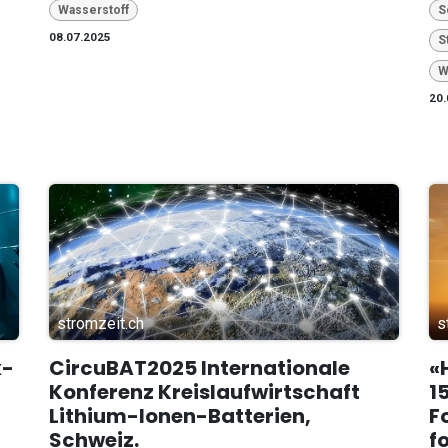
Wasserstoff
S
08.07.2025
S
W
20.
stromzeit.ch
s
x-
CircuBAT2025 Internationale
«
Konferenz Kreislaufwirtschaft
1
Lithium-Ionen-Batterien,
F
Schweiz.
f