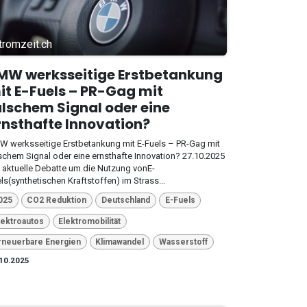
tromzeit.ch
MW werksseitige Erstbetankung
it E-Fuels – PR-Gag mit
alschem Signal oder eine
rnsthafte Innovation?
 werksseitige Erstbetankung mit E-Fuels – PR-Gag mit
schem Signal oder eine ernsthafte Innovation? 27.10.2025
 aktuelle Debatte um die Nutzung vonE-
ls(synthetischen Kraftstoffen) im Strass...
025
CO2 Reduktion
Deutschland
E-Fuels
lektroautos
Elektromobilität
rneuerbare Energien
Klimawandel
Wasserstoff
10.2025