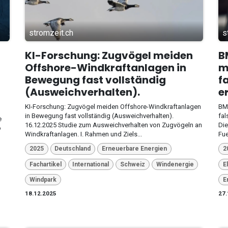
stromzeit.ch
s
KI-Forschung: Zugvögel meiden
B
Offshore-Windkraftanlagen in
m
Bewegung fast vollständig
f
(Ausweichverhalten).
e
KI-Forschung: Zugvögel meiden Offshore-Windkraftanlagen
BMW
in Bewegung fast vollständig (Ausweichverhalten).
fal
e
16.12.2025 Studie zum Ausweichverhalten von Zugvögeln an
Die
o
Windkraftanlagen. I. Rahmen und Ziels...
Fue
2025
Deutschland
Erneuerbare Energien
2
Fachartikel
International
Schweiz
Windenergie
E
Windpark
E
18.12.2025
27.