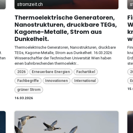
stromzeit.ch
s
Thermoelektrische Generatoren,
F
Nanostrukturen, druckbare TEGs,
W
Kagome-Metalle, Strom aus
k
Dunkelheit.
w
Thermoelektrische Generatoren, Nanostrukturen, druckbare
Fin
t.
TEGs, Kagome-Metalle, Strom aus Dunkelheit. 16.03.2026
kna
ften
Wissenschaftler der Technischen Universität Wien haben
Erd
einen bahnbrechenden thermoelektr...
ste
2026
Erneuerbare Energien
Fachartikel
2
Fachbegriffe
Innovationen
International
E
15.
grüner Strom
16.03.2026