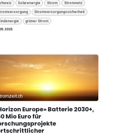
chweiz
Solarenergie
Strom
Stromnetz
tromversorgung
Stromversorgungssicherheit
indenergie
grüner Strom
05.2025
tromzeit.ch
Horizon Europe» Batterie 2030+,
50 Mio Euro für
orschungsprojekte
ortschrittlicher