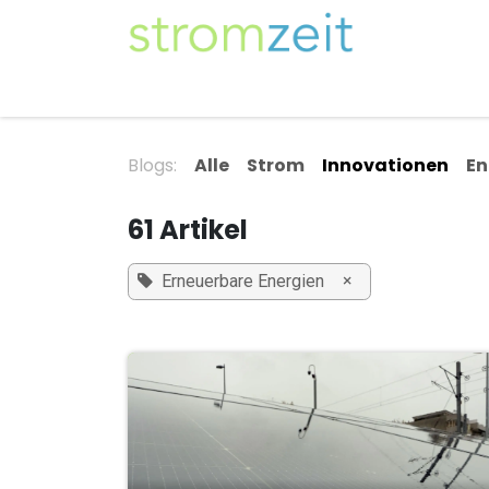
Zum Inhalt springen
Unser Strom
Themen
Artikel
Kompe
Blogs:
Alle
Strom
Innovationen
En
61 Artikel
×
Erneuerbare Energien