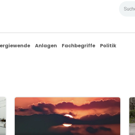
ndium
Highlights
IG Stromzeit
Kontakt
ergiewende
Anlagen
Fachbegriffe
Politik