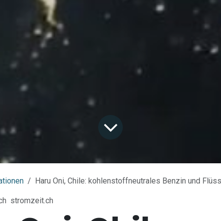
ationen
Haru Oni, Chile: kohlenstoffneutrales Benzin und Flüs
ch
stromzeit.ch