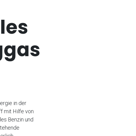
les
ggas
ergie in der
f mit Hilfe von
les Benzin und
estehende
erlich