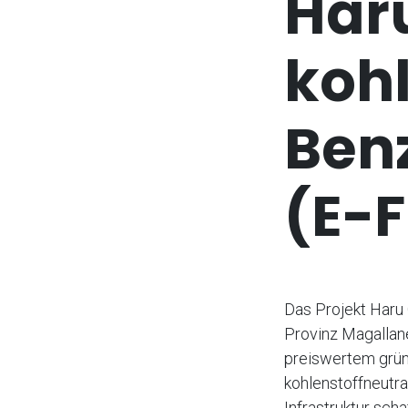
Haru
kohl
Ben
(E-F
Das Projekt Haru 
Provinz Magallane
preiswertem grün
kohlenstoffneutra
Infrastruktur sch