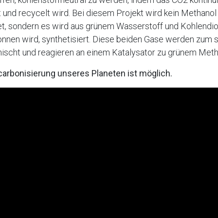
nd recycelt wird. Bei diesem Projekt wird kein Methanol 
t, sondern es wird aus grünem Wasserstoff und Kohlendiox
onnen wird, synthetisiert. Diese beiden Gase werden zum
scht und reagieren an einem Katalysator zu grünem Meth
ecarbonisierung unseres Planeten ist möglich.