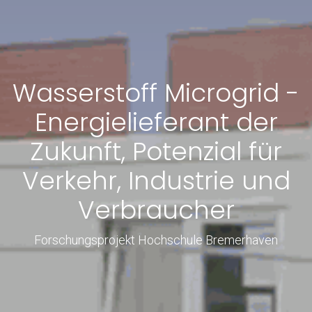
Wasserstoff Microgrid -
Energielieferant der
Zukunft, Potenzial für
Verkehr, Industrie und
Verbraucher
Forschungsprojekt Hochschule Bremerhaven