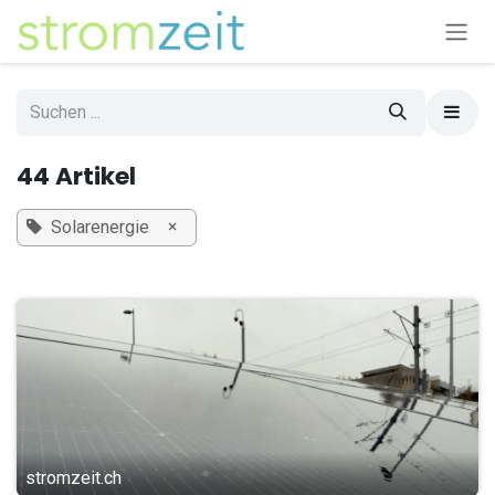
Zum Inhalt springen
44 Artikel
×
Solarenergie
stromzeit.ch