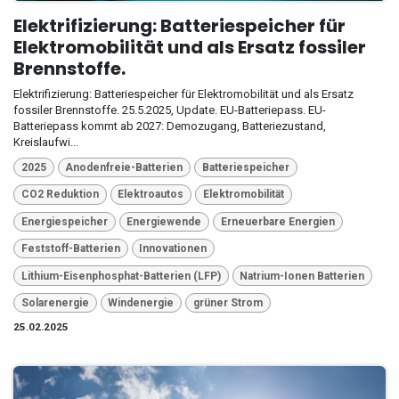
Elektrifizierung: Batteriespeicher für
Elektromobilität und als Ersatz fossiler
Brennstoffe.
Elektrifizierung: Batteriespeicher für Elektromobilität und als Ersatz
fossiler Brennstoffe. 25.5.2025, Update. EU-Batteriepass. EU-
Batteriepass kommt ab 2027: Demozugang, Batteriezustand,
Kreislaufwi...
2025
Anodenfreie-Batterien
Batteriespeicher
CO2 Reduktion
Elektroautos
Elektromobilität
Energiespeicher
Energiewende
Erneuerbare Energien
Feststoff-Batterien
Innovationen
Lithium-Eisenphosphat-Batterien (LFP)
Natrium-Ionen Batterien
Solarenergie
Windenergie
grüner Strom
25.02.2025