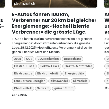
stromzeit.ch
s
E-Autos fahren 100 km,
A
es
Verbrenner nur 20 km bei gleicher
W
E-
Energiemenge: «Hocheffiziente
u
Verbrenner» die grösste Lüge.
v
E-Autos fahren 100 km, Verbrenner nur 20 km bei gleicher
Aus
r.
Energiemenge: «Hocheffiziente Verbrenner» die grösste
Eur
Lüge. 28.12.2025 «Hocheffiziente Verbrenner» wird es nie
ges
geben. Friedrich Merz und Markus...
Kom
2025
CO2
CO2 Reduktion
Deutschland
2
Elektro-Busse
Elektro-LKWs
Elektro-Mototräder
E
Elektroautos
Elektromobilität
Energiepolitik
E
Erneuerbare Energien
Klimawandel
Klimaziele
K
15.
Photovoltaik
Schweiz
grüner Strom
28.12.2025