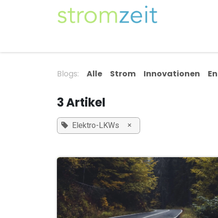
Zum Inhalt springen
Unser Strom
Themen
Artikel
Kompe
Blogs:
Alle
Strom
Innovationen
En
3 Artikel
×
Elektro-LKWs