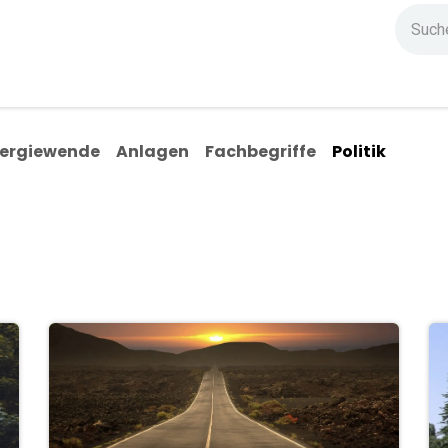
ndium
Highlights
IG Stromzeit
Kontakt
ergiewende
Anlagen
Fachbegriffe
Politik