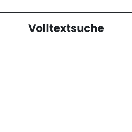
Volltextsuche
Hier Suchbegriff eingeben.
 aus der Stromzeit
r die neuesten Blogeinträge zu grünem Strom, Solarenergie, Tr