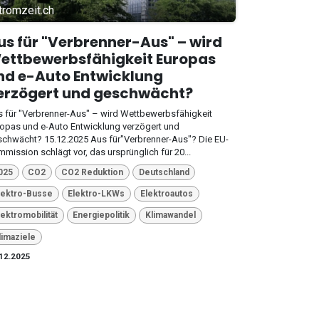
tromzeit.ch
us für "Verbrenner-Aus" – wird
ettbewerbsfähigkeit Europas
nd e-Auto Entwicklung
erzögert und geschwächt?
 für "Verbrenner-Aus" – wird Wettbewerbsfähigkeit
opas und e-Auto Entwicklung verzögert und
chwächt? 15.12.2025 Aus für"Verbrenner-Aus"? Die EU-
mission schlägt vor, das ursprünglich für 20...
025
CO2
CO2 Reduktion
Deutschland
lektro-Busse
Elektro-LKWs
Elektroautos
lektromobilität
Energiepolitik
Klimawandel
limaziele
12.2025