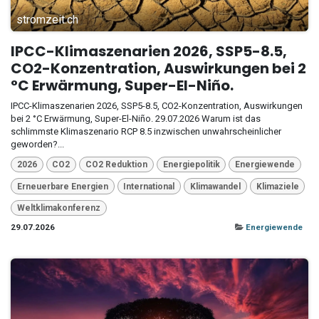
stromzeit.ch
IPCC-Klimaszenarien 2026, SSP5-8.5,
CO2-Konzentration, Auswirkungen bei 2
°C Erwärmung, Super-El-Niño.
IPCC-Klimaszenarien 2026, SSP5-8.5, CO2-Konzentration, Auswirkungen
bei 2 °C Erwärmung, Super-El-Niño. 29.07.2026 Warum ist das
schlimmste Klimaszenario RCP 8.5 inzwischen unwahrscheinlicher
geworden?...
2026
CO2
CO2 Reduktion
Energiepolitik
Energiewende
Erneuerbare Energien
International
Klimawandel
Klimaziele
Weltklimakonferenz
29.07.2026
Energiewende