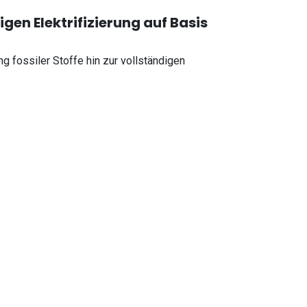
gen Elektrifizierung auf Basis
g fossiler Stoffe hin zur vollständigen
ntscheidend, da sie hocheffizient sind
m Vergleich dazu fünfmal so viel Primärstrom
en (BEV), da diese einen Wirkungsgrad von ca.
me verschwenden.
Wärmepumpen bis 200 °C) und der Einsatz von
en gibt („Champagner der Energiewende“).