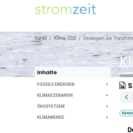
Zum Inhalt springen
Unser Strom
Themen
Artikel
Kompe
Kurse
Klima, CO2
Strategien zur Transform
K
Inhalte
S
FOSSILE ENERGIEN
KLIMASZENARIEN
ÖKOSYSTEME
Kennz
KLIMAWENDE