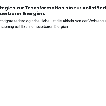
tegien zur Transformation hin zur vollständi
uerbarer Energien.
chtigste technologische Hebel ist die Abkehr von der Verbrennun
ifizierung auf Basis erneuerbarer Energien.
ärmewende: Der flächendeckende Einsatz von Wärmepumpen ist e
Faktor 3 bis 5 gegenüber Gas). Eine Wasserstoffheizung würde i
enötigen.
erkehrswende: Der Fokus liegt auf batterieelektrischen Fahrzeug
0 % haben, während Verbrenner 70–80 % der Energie als Abwär
ndustrie: Elektrifizierung der Prozesswärme (z. B. industrielle 
rünem Wasserstoff nur dort, wo es keine elektrischen Alternativ
tikel.
ght: