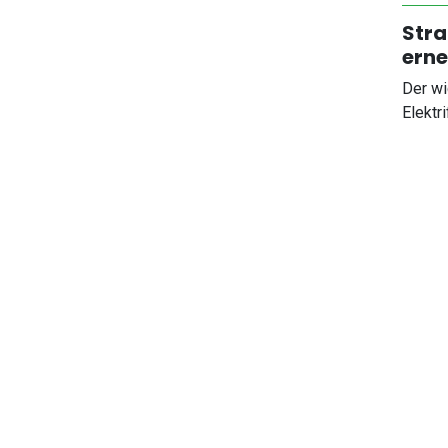
Stra
erne
Der wi
Elektr
W
(
b
V
9
I
g
Zum Ar
Copyri