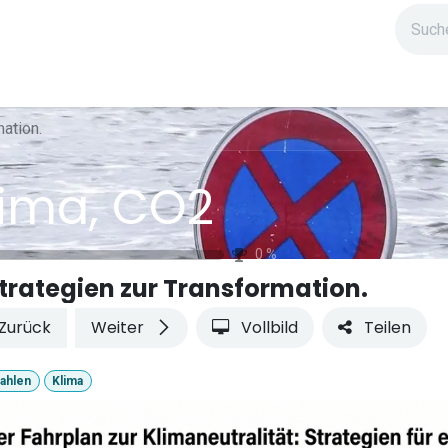
ndium
Highlights
IG Stromzeit
Kontakt
ation.
lima, CO2
0
%
trategien zur Transformation.
Zurück
Weiter
Vollbild
Teilen
ahlen
Klima