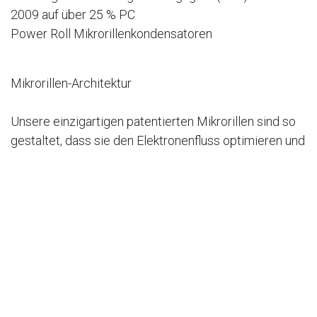
2009 auf über 25 % PC
Power Roll Mikrorillenkondensatoren
Mikrorillen-Architektur
Unsere einzigartigen patentierten Mikrorillen sind so
gestaltet, dass sie den Elektronenfluss optimieren und
die elektrische Leistung des Solarmoduls "tunen".
Eine einzelne Mikrorille erzeugt eine bestimmte
Energiemenge (Spannung und Strom), und durch die
Gruppierung der Mikrorillen können wir die Solarfolie
leicht an eine bestimmte Spannungs- und
Stromleistung anpassen.
Die Fähigkeit, ein Solar-PV-Produkt sowohl in Bezug