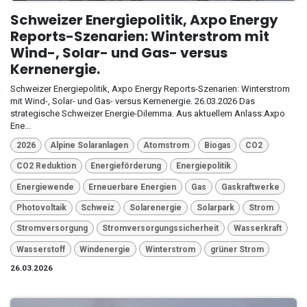
Schweizer Energiepolitik, Axpo Energy
Reports-Szenarien: Winterstrom mit
Wind-, Solar- und Gas- versus
Kernenergie.
Schweizer Energiepolitik, Axpo Energy Reports-Szenarien: Winterstrom
mit Wind-, Solar- und Gas- versus Kernenergie. 26.03.2026 Das
strategische Schweizer Energie-Dilemma. Aus aktuellem Anlass:Axpo
Ene...
2026
Alpine Solaranlagen
Atomstrom
Biogas
CO2
CO2 Reduktion
Energieförderung
Energiepolitik
Energiewende
Erneuerbare Energien
Gas
Gaskraftwerke
Photovoltaik
Schweiz
Solarenergie
Solarpark
Strom
Stromversorgung
Stromversorgungssicherheit
Wasserkraft
Wasserstoff
Windenergie
Winterstrom
grüner Strom
26.03.2026