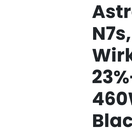
Ast
N7s,
Wir
23%
460
Blac