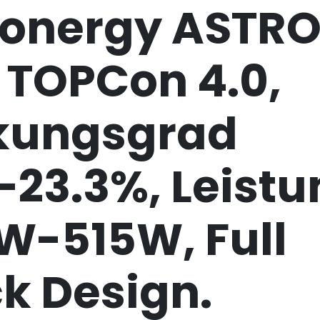
ronergy ASTR
 TOPCon 4.0,
kungsgrad
-23.3%, Leistu
W-515W, Full
k Design.