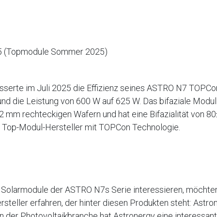
25 (Topmodule Sommer 2025)
sserte im Juli 2025 die Effizienz seines ASTRO N7 TOPC
nd die Leistung von 600 W auf 625 W. Das bifaziale Modul
2 mm rechteckigen Wafern und hat eine Bifazialität von 8
in Top-Modul-Hersteller mit TOPCon Technologie.
r Solarmodule der ASTRO N7s Serie interessieren, möchten
steller erfahren, der hinter diesen Produkten steht: Astron
in der Photovoltaikbranche hat Astronergy eine interessan