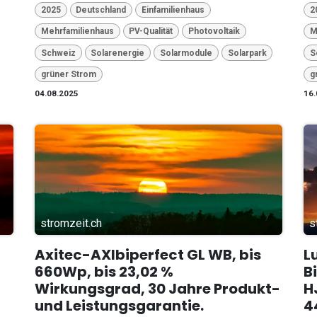
2025
Deutschland
Einfamilienhaus
2
Mehrfamilienhaus
PV-Qualität
Photovoltaik
M
Schweiz
Solarenergie
Solarmodule
Solarpark
S
grüner Strom
g
04.08.2025
16.
stromzeit.ch
s
Axitec-AXIbiperfect GL WB, bis
L
660Wp, bis 23,02 %
B
Wirkungsgrad, 30 Jahre Produkt-
H
und Leistungsgarantie.
4