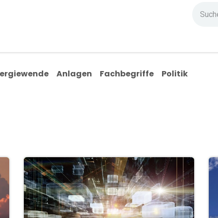
ndium
Highlights
IG Stromzeit
Kontakt
ergiewende
Anlagen
Fachbegriffe
Politik