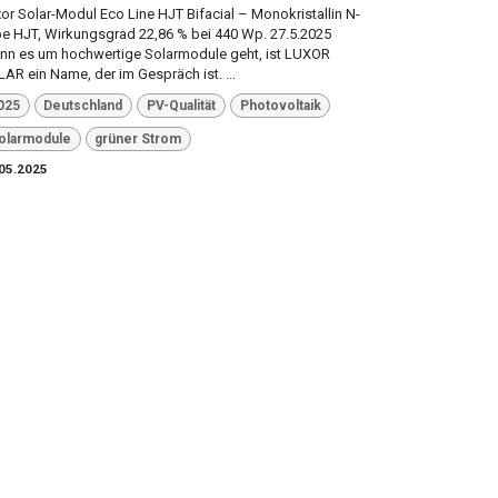
or Solar-Modul Eco Line HJT Bifacial – Monokristallin N-
e HJT, Wirkungsgrad 22,86 % bei 440 Wp. 27.5.2025
n es um hochwertige Solarmodule geht, ist LUXOR
AR ein Name, der im Gespräch ist. ...
025
Deutschland
PV-Qualität
Photovoltaik
olarmodule
grüner Strom
05.2025