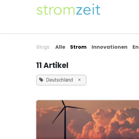
Zum Inhalt springen
Unser Strom
Themen
Artikel
Kompe
Blogs:
Alle
Strom
Innovationen
En
11 Artikel
×
Deutschland