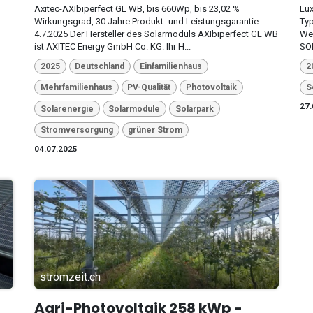
Axitec-AXIbiperfect GL WB, bis 660Wp, bis 23,02 %
Lux
Wirkungsgrad, 30 Jahre Produkt- und Leistungsgarantie.
Typ
4.7.2025 Der Hersteller des Solarmoduls AXIbiperfect GL WB
Wen
ist AXITEC Energy GmbH Co. KG. Ihr H...
SOL
2025
Deutschland
Einfamilienhaus
2
Mehrfamilienhaus
PV-Qualität
Photovoltaik
S
27.
Solarenergie
Solarmodule
Solarpark
Stromversorgung
grüner Strom
04.07.2025
stromzeit.ch
Agri-Photovoltaik 258 kWp -