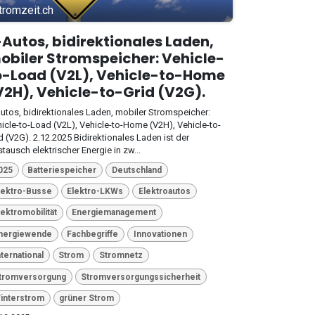
tromzeit.ch
-Autos, bidirektionales Laden,
obiler Stromspeicher: Vehicle-
o-Load (V2L), Vehicle-to-Home
V2H), Vehicle-to-Grid (V2G).
utos, bidirektionales Laden, mobiler Stromspeicher:
icle-to-Load (V2L), Vehicle-to-Home (V2H), Vehicle-to-
d (V2G). 2.12.2025 Bidirektionales Laden ist der
tausch elektrischer Energie in zw...
025
Batteriespeicher
Deutschland
lektro-Busse
Elektro-LKWs
Elektroautos
lektromobilität
Energiemanagement
nergiewende
Fachbegriffe
Innovationen
nternational
Strom
Stromnetz
tromversorgung
Stromversorgungssicherheit
interstrom
grüner Strom