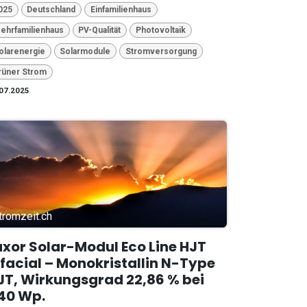
025
Deutschland
Einfamilienhaus
ehrfamilienhaus
PV-Qualität
Photovoltaik
olarenergie
Solarmodule
Stromversorgung
rüner Strom
07.2025
tromzeit.ch
uxor Solar-Modul Eco Line HJT
ifacial – Monokristallin N-Type
JT, Wirkungsgrad 22,86 % bei
40 Wp.