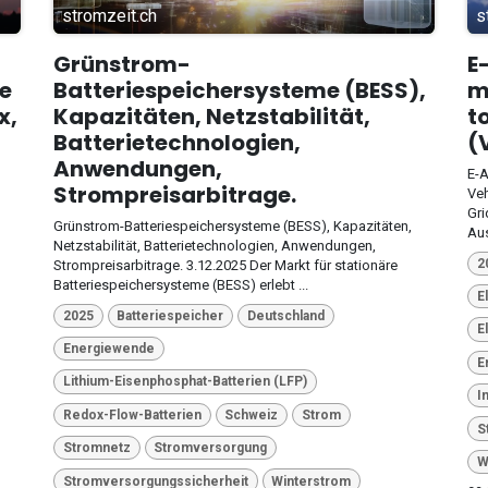
stromzeit.ch
s
Grünstrom-
E
te
Batteriespeichersysteme (BESS),
m
x,
Kapazitäten, Netzstabilität,
t
Batterietechnologien,
(
Anwendungen,
E-A
Strompreisarbitrage.
Veh
Gri
Grünstrom-Batteriespeichersysteme (BESS), Kapazitäten,
Aus
Netzstabilität, Batterietechnologien, Anwendungen,
2
Strompreisarbitrage. 3.12.2025 Der Markt für stationäre
Batteriespeichersysteme (BESS) erlebt ...
E
2025
Batteriespeicher
Deutschland
E
Energiewende
E
Lithium-Eisenphosphat-Batterien (LFP)
I
Redox-Flow-Batterien
Schweiz
Strom
S
Stromnetz
Stromversorgung
W
Stromversorgungssicherheit
Winterstrom