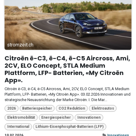
stromzeit.ch
Citroën ë-C3, ë-C4, ë-C5 Aircross, Ami,
2CV, ELO Concept, STLA Medium
Plattform, LFP- Batterien, «My Citroën
App».
Citroën ë-C3, ë-C4, ë-C5 Aircross, Ami, 2CV, ELO Concept, STLA Medium
Plattform, LFP- Batterien, «My Citroën App». 03.02.2026 Innovationen und
strategische Neuausrichtung der Marke Citroën. I. Die Mar...
2026
Batteriespeicher
CO2 Reduktion
Elektroautos
Elektromobilität
Energiespeicher
Innovationen
International
Lithium-Eisenphosphat-Batterien (LFP)
10.02.2026
Innovationen