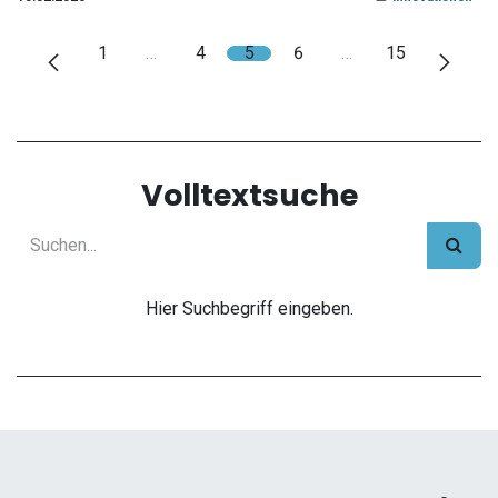
1
…
4
5
6
…
15
Volltextsuche
Hier Suchbegriff eingeben.