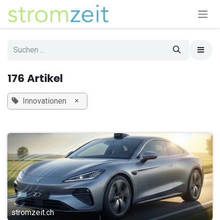
Zum Inhalt springen
176 Artikel
×
Innovationen
stromzeit.ch