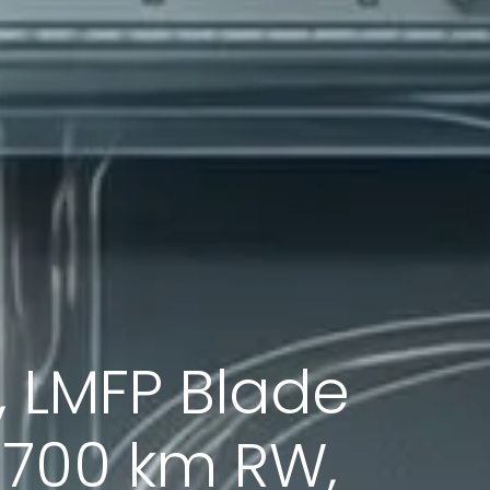
, LMFP Blade
r 700 km RW,