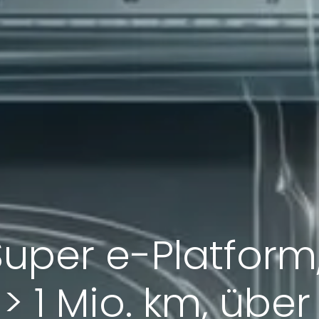
uper e-Platform
, > 1 Mio. km, übe