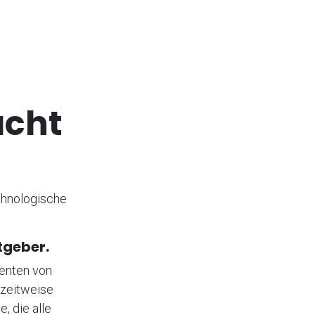
acht
echnologische
tgeber.
zenten von
 zeitweise
, die alle