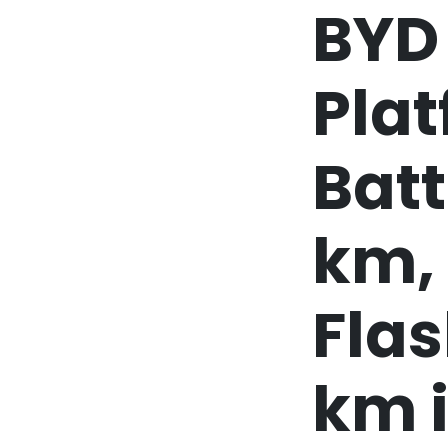
BYD
Plat
Batt
km,
Fla
km i