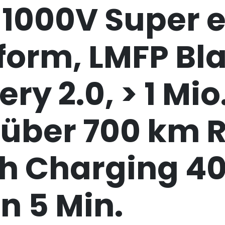
 1000V Super 
form, LMFP Bl
ery 2.0, > 1 Mio
 über 700 km 
sh Charging 4
n 5 Min.