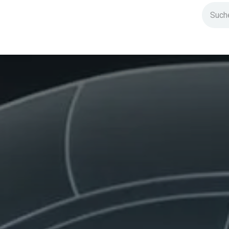
ndium
Highlights
IG Stromzeit
Kontakt