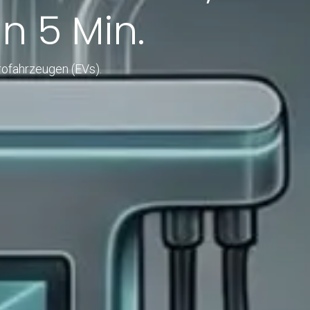
n 5 Min.
rofahrzeugen (EVs).