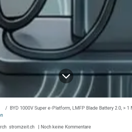
BYD 1000V Super e-Platform, LMFP Blade Battery 2.0, > 1 Mio. km, über 700 km RW, Flash
en
rch
stromzeit.ch
| Noch keine Kommentare