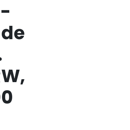
e-
ade
.
RW,
00