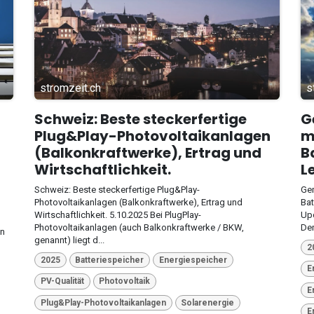
stromzeit.ch
s
Schweiz: Beste steckerfertige
G
Plug&Play-Photovoltaikanlagen
m
(Balkonkraftwerke), Ertrag und
B
Wirtschaftlichkeit.
L
Schweiz: Beste steckerfertige Plug&Play-
Gem
Photovoltaikanlagen (Balkonkraftwerke), Ertrag und
Bat
Wirtschaftlichkeit. 5.10.2025 Bei PlugPlay-
Upd
Photovoltaikanlagen (auch Balkonkraftwerke / BKW,
Dem
en
genannt) liegt d...
2
2025
Batteriespeicher
Energiespeicher
E
PV-Qualität
Photovoltaik
E
Plug&Play-Photovoltaikanlagen
Solarenergie
E