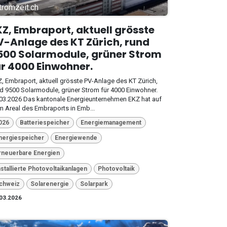
tromzeit.ch
KZ, Embraport, aktuell grösste
V-Anlage des KT Zürich, rund
500 Solarmodule, grüner Strom
ür 4000 Einwohner.
, Embraport, aktuell grösste PV-Anlage des KT Zürich,
d 9500 Solarmodule, grüner Strom für 4000 Einwohner.
03.2026 Das kantonale Energieunternehmen EKZ hat auf
 Areal des Embraports in Emb...
026
Batteriespeicher
Energiemanagement
nergiespeicher
Energiewende
rneuerbare Energien
nstallierte Photovoltaikanlagen
Photovoltaik
chweiz
Solarenergie
Solarpark
03.2026