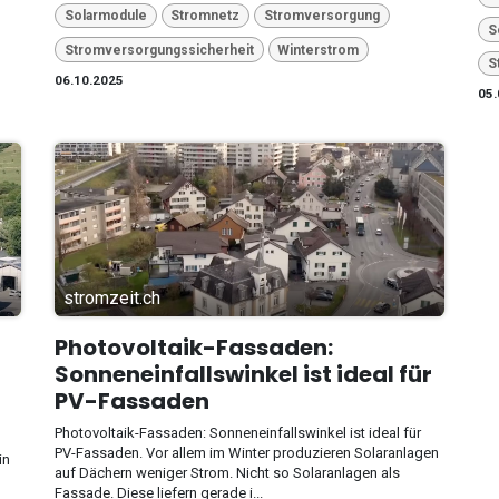
Solarmodule
Stromnetz
Stromversorgung
S
Stromversorgungssicherheit
Winterstrom
S
06.10.2025
05.
stromzeit.ch
Photovoltaik-Fassaden:
Sonneneinfallswinkel ist ideal für
PV-Fassaden
Photovoltaik-Fassaden: Sonneneinfallswinkel ist ideal für
PV-Fassaden. Vor allem im Winter produzieren Solaranlagen
in
auf Dächern weniger Strom. Nicht so Solaranlagen als
Fassade. Diese liefern gerade i...