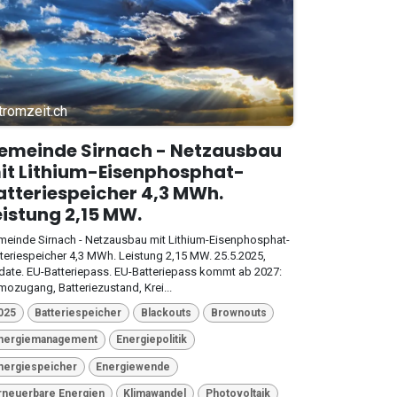
tromzeit.ch
emeinde Sirnach - Netzausbau
it Lithium-Eisenphosphat-
atteriespeicher 4,3 MWh.
eistung 2,15 MW.
einde Sirnach - Netzausbau mit Lithium-Eisenphosphat-
teriespeicher 4,3 MWh. Leistung 2,15 MW. 25.5.2025,
ate. EU-Batteriepass. EU-Batteriepass kommt ab 2027:
ozugang, Batteriezustand, Krei...
025
Batteriespeicher
Blackouts
Brownouts
nergiemanagement
Energiepolitik
nergiespeicher
Energiewende
rneuerbare Energien
Klimawandel
Photovoltaik