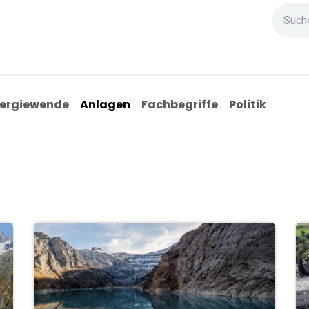
ndium
Highlights
IG Stromzeit
Kontakt
ergiewende
Anlagen
Fachbegriffe
Politik