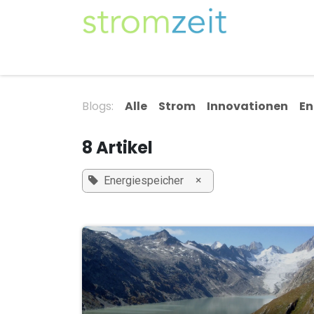
Zum Inhalt springen
Unser Strom
Themen
Artikel
Kompe
Blogs:
Alle
Strom
Innovationen
En
8 Artikel
×
Energiespeicher