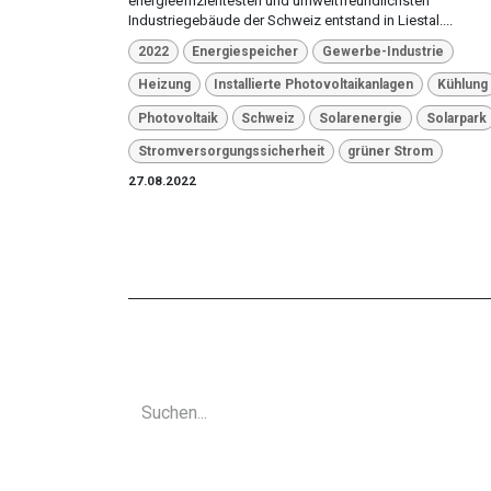
energieeffizientesten und umweltfreundlichsten
Industriegebäude der Schweiz entstand in Liestal....
2022
Energiespeicher
Gewerbe-Industrie
Heizung
Installierte Photovoltaikanlagen
Kühlung
Photovoltaik
Schweiz
Solarenergie
Solarpark
Stromversorgungssicherheit
grüner Strom
27.08.2022