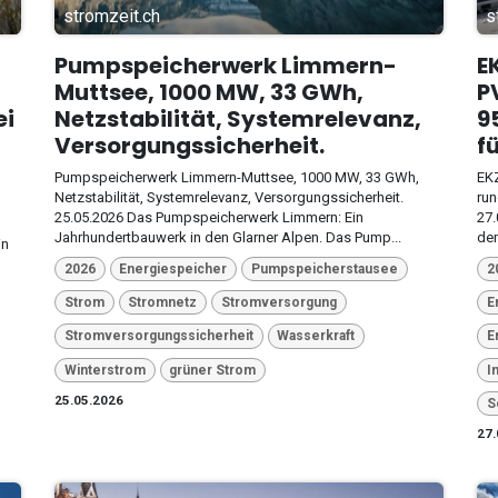
stromzeit.ch
s
Pumpspeicherwerk Limmern-
E
Muttsee, 1000 MW, 33 GWh,
P
ei
Netzstabilität, Systemrelevanz,
9
Versorgungssicherheit.
f
Pumpspeicherwerk Limmern-Muttsee, 1000 MW, 33 GWh,
EKZ
Netzstabilität, Systemrelevanz, Versorgungssicherheit.
run
25.05.2026 Das Pumpspeicherwerk Limmern: Ein
27.
Jahrhundertbauwerk in den Glarner Alpen. Das Pump...
dem
in
2026
Energiespeicher
Pumpspeicherstausee
2
Strom
Stromnetz
Stromversorgung
E
Stromversorgungssicherheit
Wasserkraft
E
Winterstrom
grüner Strom
I
25.05.2026
S
27.