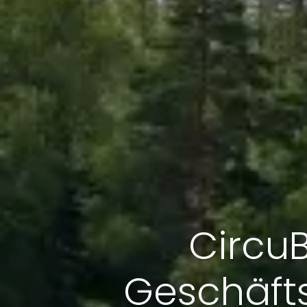
CircuB
Geschäfts