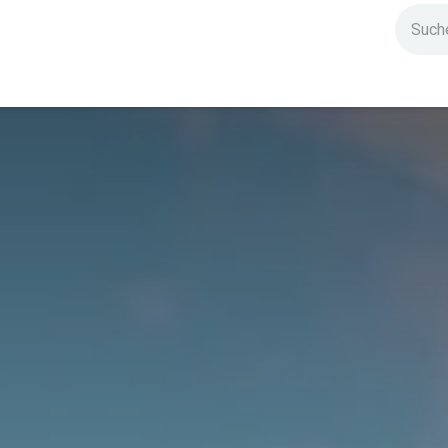
ndium
Highlights
IG Stromzeit
Kontakt