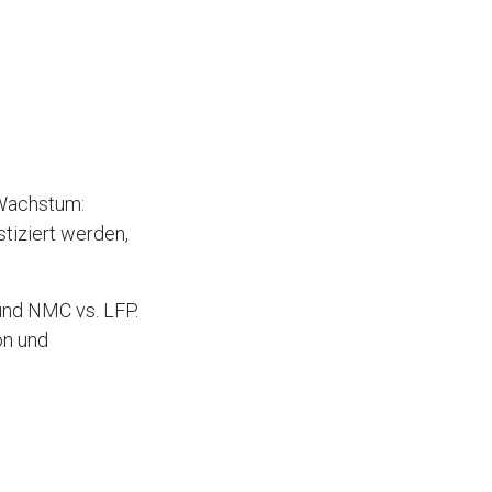
 Wachstum:
tiziert werden,
und NMC vs. LFP.
on und