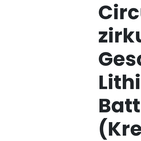
Cir
zirk
Ges
Lit
Batt
(Kre