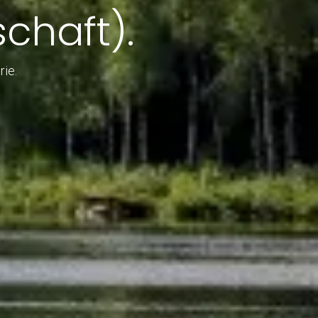
schaft).
rie.