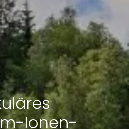
kuläres
ium-Ionen-