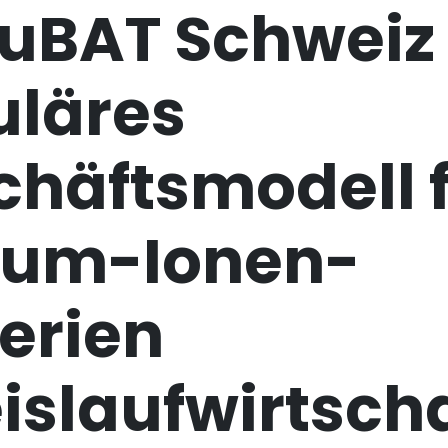
cuBAT Schweiz
uläres
chäftsmodell 
hium-Ionen-
erien
islaufwirtscha