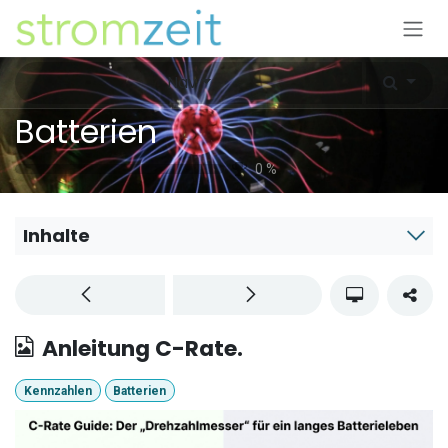
Zum Inhalt springen
Nav
Batterien
0
%
Inhalte
Anleitung C-Rate.
Kennzahlen
Batterien