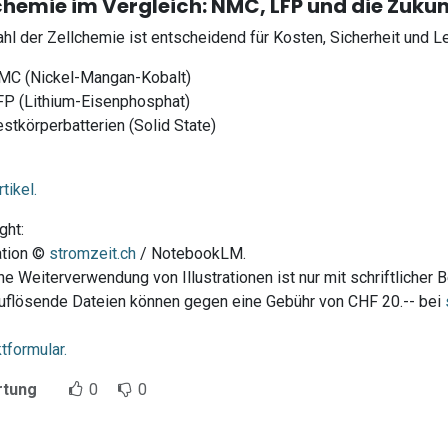
chemie im Vergleich: NMC, LFP und die Zukun
hl der Zellchemie ist entscheidend für Kosten, Sicherheit und Le
MC (Nickel-Mangan-Kobalt)
FP (Lithium-Eisenphosphat)
stkörperbatterien (Solid State)
tikel.
ght:
ration ©
stromzeit.ch
/ NotebookLM.
he Weiterverwendung von Illustrationen ist nur mit schriftlicher 
flösende Dateien können gegen eine Gebühr von CHF 20.-- bei
tformular.
rtung
0
0