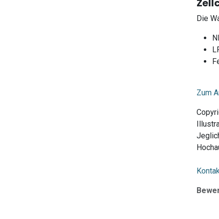
Zell
Die Wa
N
L
Fe
Zum Ar
Copyri
Illust
Jeglic
Hochau
Kontak
Bewe