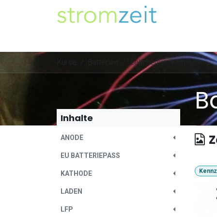
Zum Inhalt springen
Unser Strom
Themen
Artikel
Kompe
Kurse
Batterien
Zellchemie-Vergleich
B
Inhalte
Z
ANODE
EU BATTERIEPASS
Kennz
KATHODE
LADEN
LFP