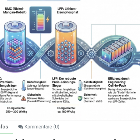
nfos
Kommentare (
0
)