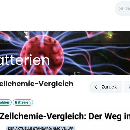
ndium
Highlights
IG Stromzeit
Kontakt
atterien
0
%
ellchemie-Vergleich
Zurück
ahlen
Batterien