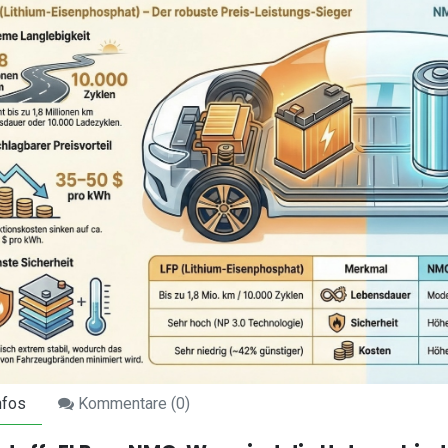
nfos
Kommentare (
0
)