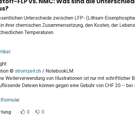
stoff-FLP vs. NMC: Was sind die Unterschie
us?
sentlichen Unterschiede zwischen LFP- (Lithium-Eisenphospha
 in ihrer chemischen Zusammensetzung, den Kosten, der Lebens
chiedlichen Temperaturen.
tikel.
ght:
ration ©
stromzeit.ch
/ NotebookLM.
he Weiterverwendung von Illustrationen ist nur mit schriftlicher 
flösende Dateien können gegen eine Gebühr von CHF 20.-- bei
tformular.
rtung
0
0