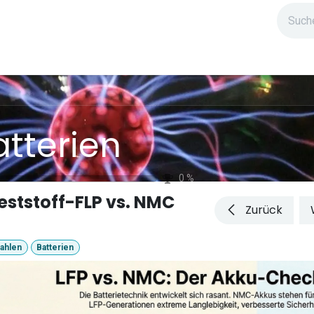
ndium
Highlights
IG Stromzeit
Kontakt
atterien
0
%
eststoff-FLP vs. NMC
Zurück
ahlen
Batterien