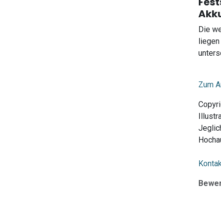
Fest
Akk
Die we
liegen
unters
Zum Ar
Copyri
Illust
Jeglic
Hochau
Kontak
Bewe