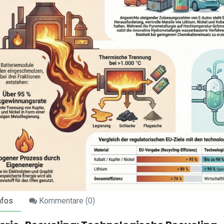
nfos
Kommentare (
0
)