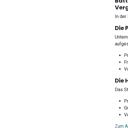
Batt
Verg
In der
Die 
Untern
aufge
P
F
Vo
Die 
Das St
P
G
Vo
Zum Ar