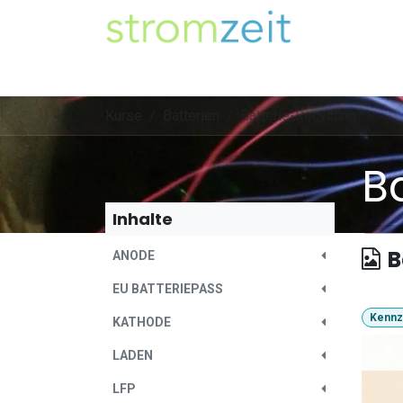
Zum Inhalt springen
Unser Strom
Themen
Artikel
Kompe
Kurse
Batterien
Batterie-Recycling.
B
Inhalte
B
ANODE
EU BATTERIEPASS
Kennz
KATHODE
LADEN
LFP