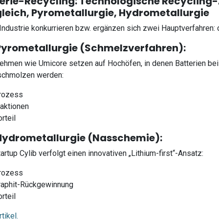
erie-Recycling: Technologische Recycling
leich, Pyrometallurgie, Hydrometallurgie
 Industrie konkurrieren bzw. ergänzen sich zwei Hauptverfahren: 
Pyrometallurgie (Schmelzverfahren):
ehmen wie Umicore setzen auf Hochöfen, in denen Batterien bei
schmolzen werden:
rozess
raktionen
rteil
Hydrometallurgie (Nasschemie):
artup Cylib verfolgt einen innovativen „Lithium-first“-Ansatz:
rozess
raphit-Rückgewinnung
rteil
tikel.