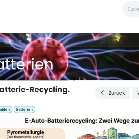
ndium
Highlights
IG Stromzeit
Kontakt
atterien
0
%
atterie-Recycling.
Zurück
ahlen
Batterien