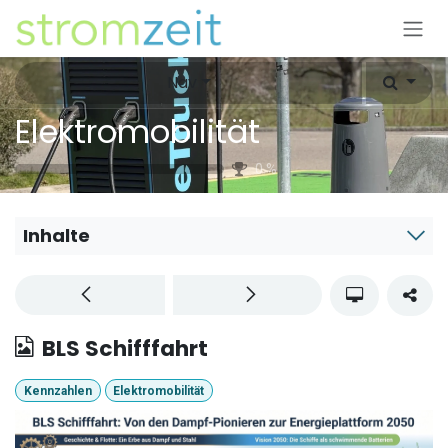
Zum Inhalt springen
Nav
Elektromobilität
0
%
Inhalte
BLS Schifffahrt
Kennzahlen
Elektromobilität