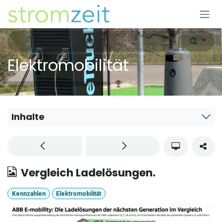
Zum Inhalt springen
Nav
Elektromobilität
0
%
Inhalte
Vergleich Ladelösungen.
Kennzahlen
Elektromobilität