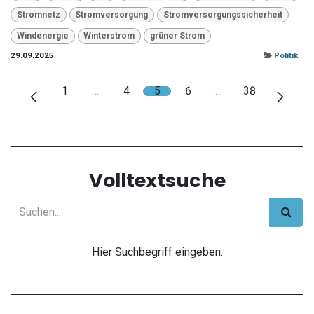
Stromnetz
Stromversorgung
Stromversorgungssicherheit
Windenergie
Winterstrom
grüner Strom
29.09.2025
Politik
1
…
4
5
6
…
38
Volltextsuche
Hier Suchbegriff eingeben.