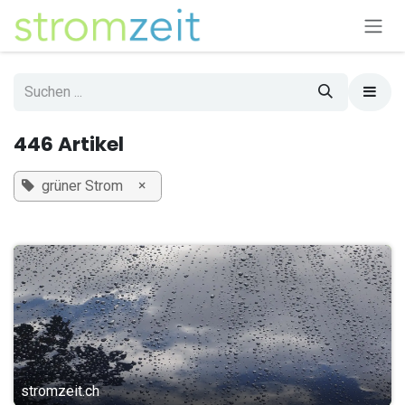
Zum Inhalt springen
446 Artikel
×
grüner Strom
stromzeit.ch