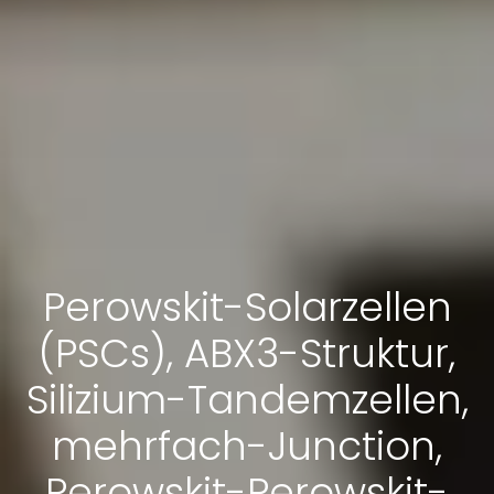
Perowskit-Solarzellen
(PSCs), ABX3-Struktur,
Silizium-Tandemzellen,
mehrfach-Junction,
Perowskit-Perowskit-