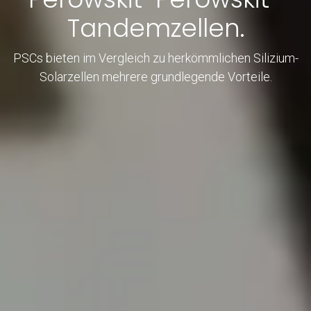
Tandemzellen.
PSCs bieten im Vergleich zu herkömmlichen Silizium-
Solarzellen mehrere grundlegende Vorteile.