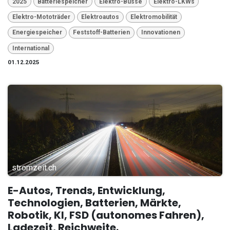
2025
Batteriespeicher
Elektro-Busse
Elektro-LKWs
Elektro-Mototräder
Elektroautos
Elektromobilität
Energiespeicher
Feststoff-Batterien
Innovationen
International
01.12.2025
stromzeit.ch
E-Autos, Trends, Entwicklung,
Technologien, Batterien, Märkte,
Robotik, KI, FSD (autonomes Fahren),
Ladezeit, Reichweite.