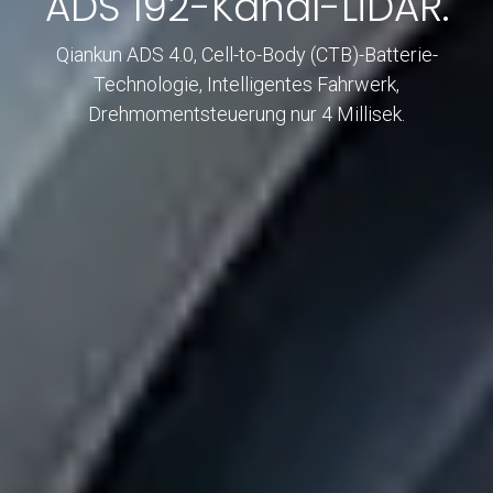
ADS 192-Kanal-LiDAR.
Qiankun ADS 4.0, Cell-to-Body (CTB)-Batterie-
Technologie, Intelligentes Fahrwerk,
Drehmomentsteuerung nur 4 Millisek.