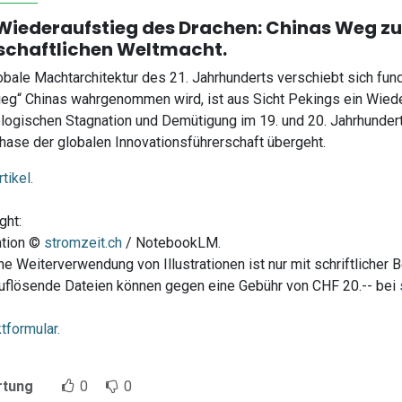
Wiederaufstieg des Drachen: Chinas Weg z
schaftlichen Weltmacht.
obale Machtarchitektur des 21. Jahrhunderts verschiebt sich fun
ieg“ Chinas wahrgenommen wird, ist aus Sicht Pekings ein Wiede
logischen Stagnation und Demütigung im 19. und 20. Jahrhundert h
hase der globalen Innovationsführerschaft übergeht.
tikel.
ght:
ration ©
stromzeit.ch
/ NotebookLM.
he Weiterverwendung von Illustrationen ist nur mit schriftlicher 
flösende Dateien können gegen eine Gebühr von CHF 20.-- bei
tformular.
rtung
0
0