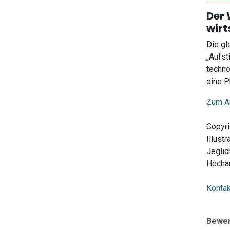
Der 
wirt
Die gl
„Aufst
techno
eine P
Zum Ar
Copyri
Illust
Jeglic
Hochau
Kontak
Bewe