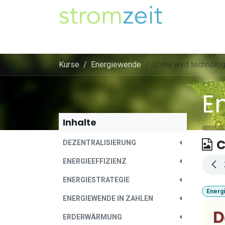
Zum Inhalt springen
Unser Strom
Themen
Artikel
Kompe
Kurse
Energiewende
China wird technolo
E
Inhalte
C
DEZENTRALISIERUNG
ENERGIEEFFIZIENZ
ENERGIESTRATEGIE
Energ
ENERGIEWENDE IN ZAHLEN
ERDERWÄRMUNG