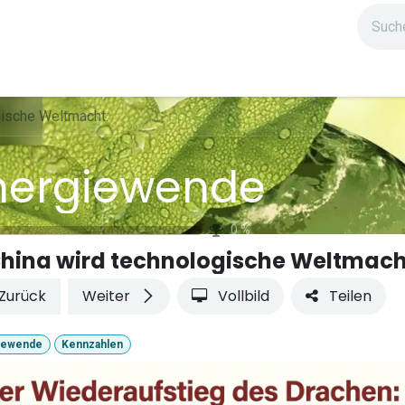
ndium
Highlights
IG Stromzeit
Kontakt
gische Weltmacht.
nergiewende
0
%
hina wird technologische Weltmach
Zurück
Weiter
Vollbild
Teilen
iewende
Kennzahlen