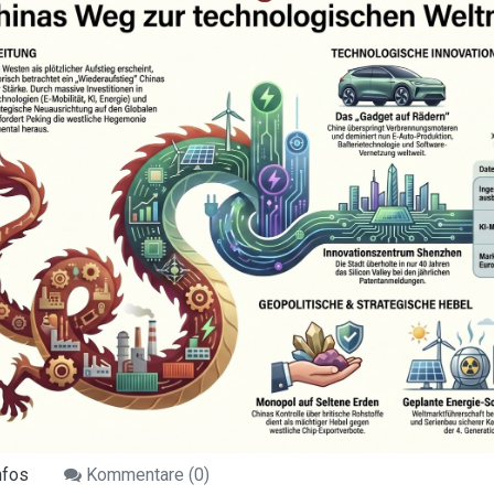
nfos
Kommentare (
0
)