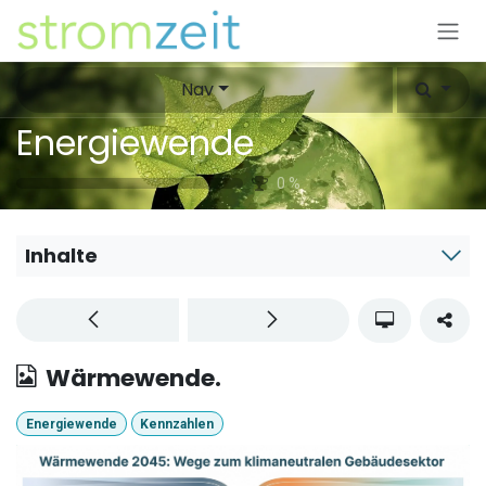
Zum Inhalt springen
Nav
Energiewende
0
%
Inhalte
Wärmewende.
Energiewende
Kennzahlen