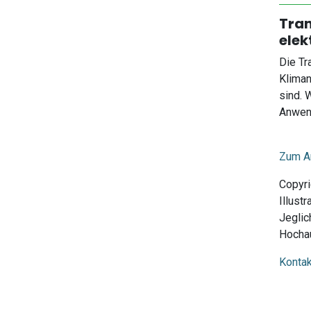
Tran
elek
Die Tr
Kliman
sind. 
Anwend
Zum Ar
Copyri
Illust
Jeglic
Hochau
Kontak