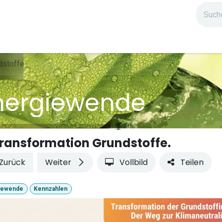
ndium
Highlights
IG Stromzeit
Kontakt
dstoffe.
nergiewende
0
%
ransformation Grundstoffe.
Zurück
Weiter
Vollbild
Teilen
iewende
Kennzahlen