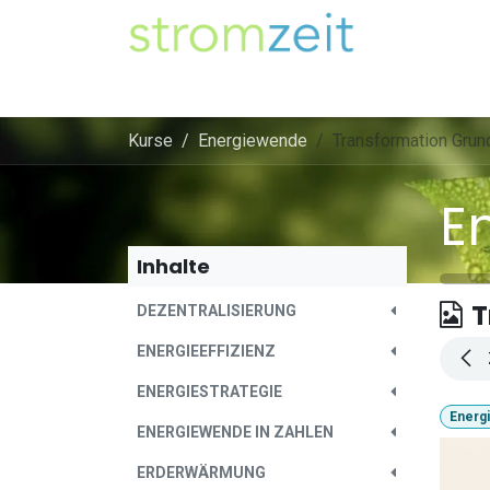
Zum Inhalt springen
Unser Strom
Themen
Artikel
Kompe
Kurse
Energiewende
Transformation Grun
E
Inhalte
T
DEZENTRALISIERUNG
ENERGIEEFFIZIENZ
ENERGIESTRATEGIE
Energ
ENERGIEWENDE IN ZAHLEN
ERDERWÄRMUNG