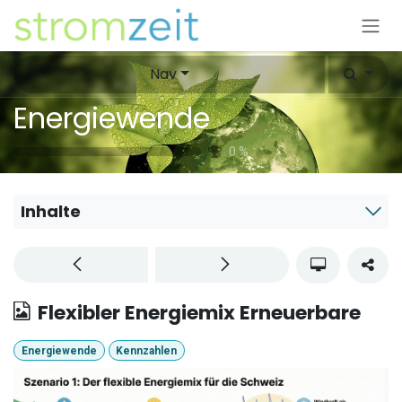
Zum Inhalt springen
Nav
Energiewende
0
%
Inhalte
Flexibler Energiemix Erneuerbare
Energiewende
Kennzahlen