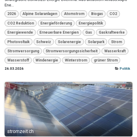
Ene...
2026
Alpine Solaranlagen
Atomstrom
Biogas
CO2
CO2 Reduktion
Energieförderung
Energiepolitik
Energiewende
Erneuerbare Energien
Gas
Gaskraftwerke
Photovoltaik
Schweiz
Solarenergie
Solarpark
Strom
Stromversorgung
Stromversorgungssicherheit
Wasserkraft
Wasserstoff
Windenergie
Winterstrom
grüner Strom
26.03.2026
Politik
stromzeit.ch