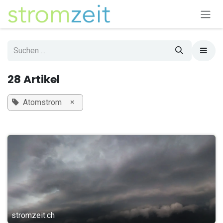
Zum Inhalt springen
28 Artikel
×
Atomstrom
stromzeit.ch