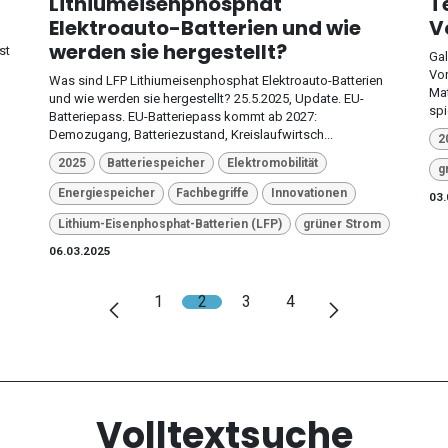
Lithiumeisenphosphat
T
Elektroauto-Batterien und wie
V
werden sie hergestellt?
st
Gal
Vor
Was sind LFP Lithiumeisenphosphat Elektroauto-Batterien
Mat
und wie werden sie hergestellt? 25.5.2025, Update. EU-
spi
Batteriepass. EU-Batteriepass kommt ab 2027:
Demozugang, Batteriezustand, Kreislaufwirtsch...
2
2025
Batteriespeicher
Elektromobilität
g
Energiespeicher
Fachbegriffe
Innovationen
03.
Lithium-Eisenphosphat-Batterien (LFP)
grüner Strom
06.03.2025
1
2
3
4
Volltextsuche