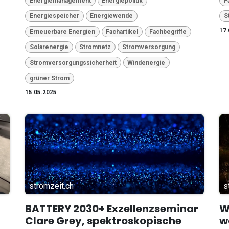
Energiemanagement
Energiepolitik
F
Energiespeicher
Energiewende
S
17.
Erneuerbare Energien
Fachartikel
Fachbegriffe
Solarenergie
Stromnetz
Stromversorgung
Stromversorgungssicherheit
Windenergie
grüner Strom
15.05.2025
stromzeit.ch
s
BATTERY 2030+ Exzellenzseminar
W
Clare Grey, spektroskopische
w