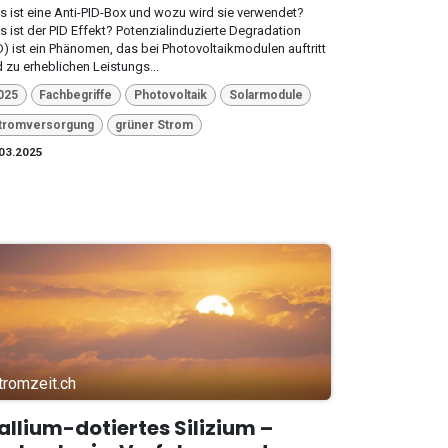
 ist eine Anti-PID-Box und wozu wird sie verwendet?
 ist der PID Effekt? Potenzialinduzierte Degradation
D) ist ein Phänomen, das bei Photovoltaikmodulen auftritt
 zu erheblichen Leistungs...
025
Fachbegriffe
Photovoltaik
Solarmodule
tromversorgung
grüner Strom
03.2025
tromzeit.ch
allium-dotiertes Silizium –