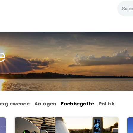
ndium
Highlights
IG Stromzeit
Kontakt
e
ergiewende
Anlagen
Fachbegriffe
Politik