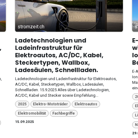
stromzeit.ch
s
Ladetechnologien und
E
,
Ladeinfrastruktur für
w
Elektroautos, AC/DC, Kabel,
I
Steckertypen, Wallbox,
B
Ladesäulen, Schnellladen.
E-A
Ion
n,
Ladetechnologien und Ladeinfrastruktur für Elektroautos,
Max
AC/DC, Kabel, Steckertypen, Wallbox, Ladesäulen,
ei
Schnellladen. 15.9.2025 Alles über Ladetechnologien,
AC/DC, Kabel und Stecker sowie Empfehlung...
2
2025
Elektro-Mototräder
Elektroautos
E
Elektromobilität
Fachbegriffe
L
15.09.2025
N
29.