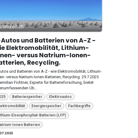
tromzeit.ch
-Autos und Batterien von A-Z -
ie Elektromobilität, Lithium-
onen- versus Natrium-Ionen-
atterien, Recycling.
utos und Batterien von A-Z - wie Elektromobilität, Lithium-
en- versus Natrium-Ionen-Batterien, Recycling. 29.7.2025
imilian Fichtner, Experte für Batterieforschung, bietet
nenumfassenden Üb...
025
Batteriespeicher
Elektroautos
lektromobilität
Energiespeicher
Fachbegriffe
ithium-Eisenphosphat-Batterien (LFP)
atrium-Ionen Batterien
07.2025