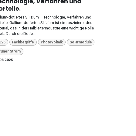
echnologie, Verfahren und
orteile.
lium-dotiertes Silizium – Technologie, Verfahren und
teile. Gallium-dotiertes Silizium ist ein faszinierendes
erial, das in der Halbleiterindustrie eine wichtige Rolle
elt. Durch die Dotie...
025
Fachbegriffe
Photovoltaik
Solarmodule
rüner Strom
03.2025