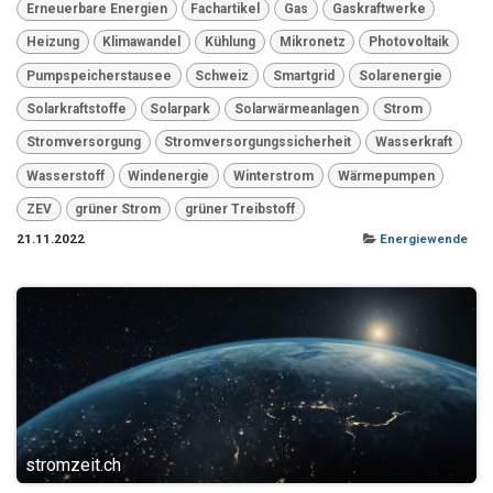
Erneuerbare Energien
Fachartikel
Gas
Gaskraftwerke
Heizung
Klimawandel
Kühlung
Mikronetz
Photovoltaik
Pumpspeicherstausee
Schweiz
Smartgrid
Solarenergie
Solarkraftstoffe
Solarpark
Solarwärmeanlagen
Strom
Stromversorgung
Stromversorgungssicherheit
Wasserkraft
Wasserstoff
Windenergie
Winterstrom
Wärmepumpen
ZEV
grüner Strom
grüner Treibstoff
21.11.2022
Energiewende
stromzeit.ch