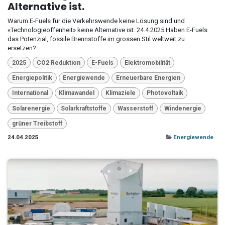
Alternative ist.
Warum E-Fuels für die Verkehrswende keine Lösung sind und
«Technologieoffenheit» keine Alternative ist. 24.4.2025 Haben E-Fuels
das Potenzial, fossile Brennstoffe im grossen Stil weltweit zu
ersetzen?...
2025
CO2 Reduktion
E-Fuels
Elektromobilität
Energiepolitik
Energiewende
Erneuerbare Energien
International
Klimawandel
Klimaziele
Photovoltaik
Solarenergie
Solarkraftstoffe
Wasserstoff
Windenergie
grüner Treibstoff
24.04.2025
Energiewende