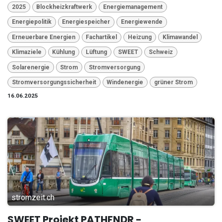
2025
Blockheizkraftwerk
Energiemanagement
Energiepolitik
Energiespeicher
Energiewende
Erneuerbare Energien
Fachartikel
Heizung
Klimawandel
Klimaziele
Kühlung
Lüftung
SWEET
Schweiz
Solarenergie
Strom
Stromversorgung
Stromversorgungssicherheit
Windenergie
grüner Strom
16.06.2025
stromzeit.ch
SWEET Projekt PATHFNDR -