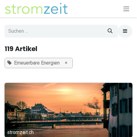
Zum Inhalt springen
119 Artikel
×
Erneuerbare Energien
stromzeit.ch