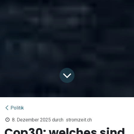
Politik
8. Dezember 2025
durch
stromzeit.ch
Cop30: welches sind