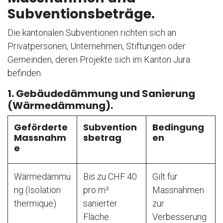
Subventionsbeträge.
Die kantonalen Subventionen richten sich an
Privatpersonen, Unternehmen, Stiftungen oder
Gemeinden, deren Projekte sich im Kanton Jura
befinden.
1. Gebäudedämmung und Sanierung
(Wärmedämmung).
Geförderte
Subvention
Bedingung
Massnahm
sbetrag
en
e
Wärmedämmu
Bis zu CHF 40
Gilt für
ng (Isolation
pro m²
Massnahmen
thermique)
sanierter
zur
Fläche.
Verbesserung