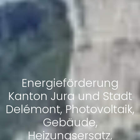
Energieförderung
Kanton Jura und Stadt
Delémont, Photovoltaik,
Gebäude,
Heizungsersatz,