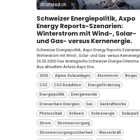
stromzeit.ch
Schweizer Energiepolitik, Axpo
Energy Reports-Szenarien:
Winterstrom mit Wind-, Solar-
und Gas- versus Kernenergie.
Schweizer Energiepolitik, Axpo Energy Reports-Szenarien
Winterstrom mit Wind-, Solar- und Gas- versus Kernenergi
26.03.2026 Das strategische Schweizer Energie-Dilemma.
Aus aktuellem Anlass:Axpo Ene...
2026
Alpine Solaranlagen
Atomstrom
Biogas
CO2
CO2 Reduktion
Energieförderung
Energiepolitik
Energiewende
Erneuerbare Energien
Gas
Gaskraftwerke
Photovoltaik
Schweiz
Solarenergie
Solarpark
Strom
Stromversorgung
Stromversorgungssicherheit
Wasserkraft