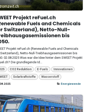
tromzeit.ch
WEET Projekt reFuel.ch
Renewable Fuels and Chemicals
or Switzerland), Netto-Null-
reibhausgasemissionen bis
050.
ET Projekt reFuel.ch (Renewable Fuels and Chemicals
 Switzerland), Netto-Null-Treibhausgasemissionen bis
0. 02.08.2025 Was war die Idee hinter dem SWEET Projekt
uel.ch? Die grundlegende Id...
025
CO2 Reduktion
E-Fuels
Innovationen
WEET
Solarkraftstoffe
Wasserstoff
08.2025
Energiewende