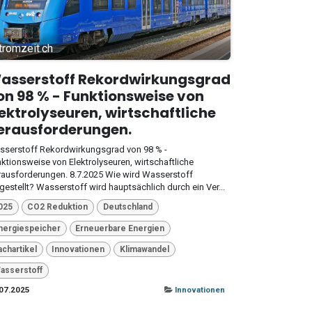
tromzeit.ch
asserstoff Rekordwirkungsgrad
on 98 % - Funktionsweise von
lektrolyseuren, wirtschaftliche
erausforderungen.
serstoff Rekordwirkungsgrad von 98 % -
ktionsweise von Elektrolyseuren, wirtschaftliche
ausforderungen. 8.7.2025 Wie wird Wasserstoff
gestellt? Wasserstoff wird hauptsächlich durch ein Ver...
025
CO2 Reduktion
Deutschland
nergiespeicher
Erneuerbare Energien
achartikel
Innovationen
Klimawandel
asserstoff
07.2025
Innovationen