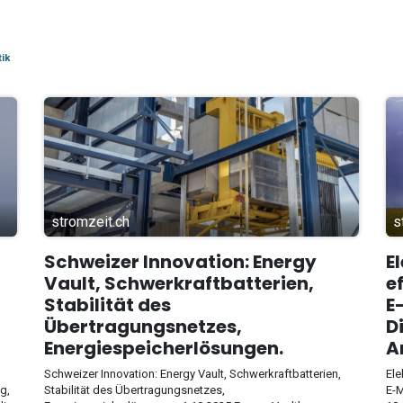
tik
stromzeit.ch
s
Schweizer Innovation: Energy
E
Vault, Schwerkraftbatterien,
e
Stabilität des
E
Übertragungsnetzes,
D
Energiespeicherlösungen.
A
Schweizer Innovation: Energy Vault, Schwerkraftbatterien,
Ele
g,
Stabilität des Übertragungsnetzes,
E-M