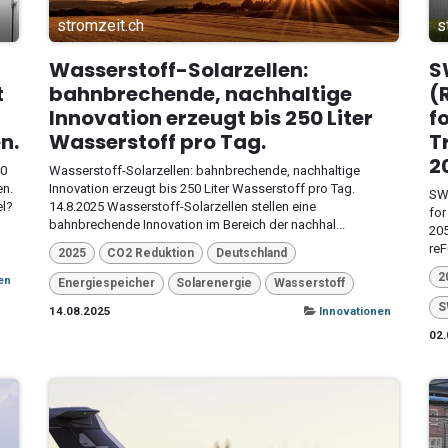
stromzeit.ch
s
Wasserstoff-Solarzellen:
S
t
bahnbrechende, nachhaltige
(
Innovation erzeugt bis 250 Liter
f
n.
Wasserstoff pro Tag.
T
2
40
Wasserstoff-Solarzellen: bahnbrechende, nachhaltige
en.
Innovation erzeugt bis 250 Liter Wasserstoff pro Tag.
SWE
el?
14.8.2025 Wasserstoff-Solarzellen stellen eine
for
bahnbrechende Innovation im Bereich der nachhal...
205
reF
2025
CO2 Reduktion
Deutschland
2
en
Energiespeicher
Solarenergie
Wasserstoff
S
14.08.2025
Innovationen
02.