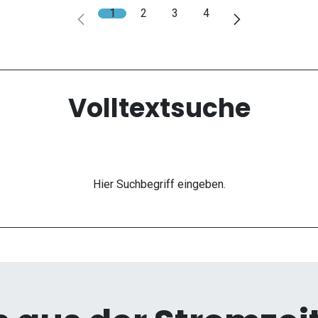
1
2
3
4
Volltextsuche
Hier Suchbegriff eingeben.