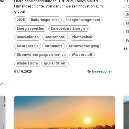
die
Energiespeicherlösungen. 1.10.2025 Energy Vault’s
18.
Firmengeschichte. Von der Schweizer Innovation zum
und
global...
2
2025
Batteriespeicher
Energiemanagement
E
Energiespeicher
Erneuerbare Energien
E
Innovationen
International
Photovoltaik
F
Solarenergie
Stromnetz
Stromversorgung
18.
Stromversorgungssicherheit
Wasserstoff
Winterstrom
grüner Strom
01.10.2025
Innovationen
tik