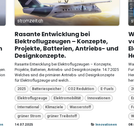
stromzeit.ch
s
Rasante Entwicklung bei
W
Elektroflugzeugen – Konzepte,
v
m
Projekte, Batterien, Antriebs- und
E
Designkonzepte.
H
Rasante Entwicklung bei Elektroflugzeugen – Konzepte,
Was
gen.
Projekte, Batterien, Antriebs- und Designkonzepte. 14.7.2025
Fun
ion
Welches sind die primären Antriebs- und Designkonzepte
Her
für Elektroflugzeuge und welch...
her
2025
Batteriespeicher
CO2 Reduktion
E-Fuels
2
Elektroflugzeuge
Elektromobilität
Innovationen
E
International
Klimaziele
Wasserstoff
F
grüner Strom
grüner Treibstoff
W
en
14.07.2025
Innovationen
08.