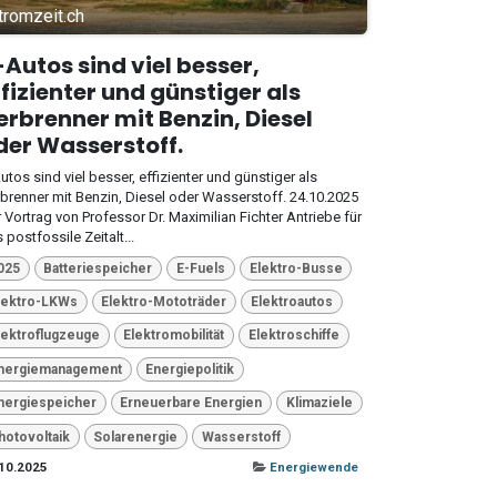
tromzeit.ch
-Autos sind viel besser,
ffizienter und günstiger als
erbrenner mit Benzin, Diesel
der Wasserstoff.
utos sind viel besser, effizienter und günstiger als
brenner mit Benzin, Diesel oder Wasserstoff. 24.10.2025
 Vortrag von Professor Dr. Maximilian Fichter Antriebe für
 postfossile Zeitalt...
025
Batteriespeicher
E-Fuels
Elektro-Busse
lektro-LKWs
Elektro-Mototräder
Elektroautos
lektroflugzeuge
Elektromobilität
Elektroschiffe
nergiemanagement
Energiepolitik
nergiespeicher
Erneuerbare Energien
Klimaziele
hotovoltaik
Solarenergie
Wasserstoff
10.2025
Energiewende