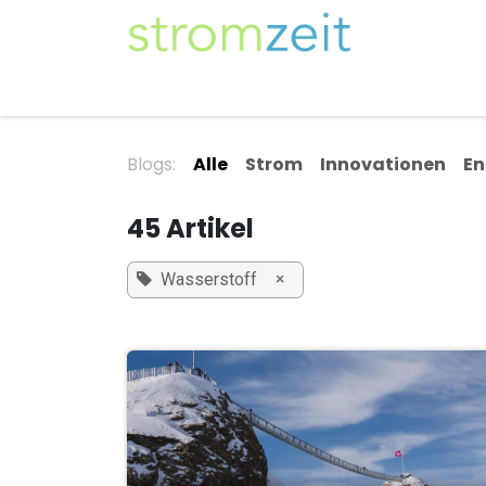
Zum Inhalt springen
Unser Strom
Themen
Artikel
Kompe
Blogs:
Alle
Strom
Innovationen
En
45 Artikel
×
Wasserstoff