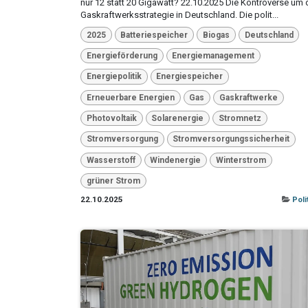
nur 12 statt 20 Gigawatt? 22.10.2025 Die Kontroverse um 
Gaskraftwerksstrategie in Deutschland. Die polit...
2025
Batteriespeicher
Biogas
Deutschland
Energieförderung
Energiemanagement
Energiepolitik
Energiespeicher
Erneuerbare Energien
Gas
Gaskraftwerke
Photovoltaik
Solarenergie
Stromnetz
Stromversorgung
Stromversorgungssicherheit
Wasserstoff
Windenergie
Winterstrom
grüner Strom
22.10.2025
Poli