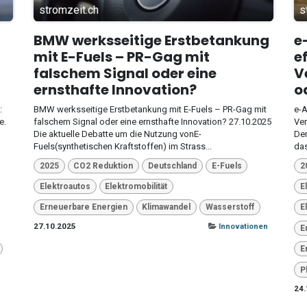
stromzeit.ch
s
BMW werksseitige Erstbetankung
e
mit E-Fuels – PR-Gag mit
e
falschem Signal oder eine
V
ernsthafte Innovation?
o
:
BMW werksseitige Erstbetankung mit E-Fuels – PR-Gag mit
e-A
e.
falschem Signal oder eine ernsthafte Innovation? 27.10.2025
Ver
Die aktuelle Debatte um die Nutzung vonE-
Der
Fuels(synthetischen Kraftstoffen) im Strass...
das
2025
CO2 Reduktion
Deutschland
E-Fuels
2
Elektroautos
Elektromobilität
E
Erneuerbare Energien
Klimawandel
Wasserstoff
E
27.10.2025
Innovationen
E
E
P
24.