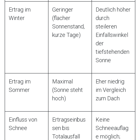
Ertrag im
Geringer
Deutlich höher
Winter
(flacher
durch
Sonnenstand,
steileren
kurze Tage)
Einfallswinkel
der
tiefstehenden
Sonne
Ertrag im
Maximal
Eher niedrig
Sommer
(Sonne steht
im Vergleich
hoch)
zum Dach
Einfluss von
Ertragseinbus
Keine
Schnee
sen bis
Schneeauflag
Totalausfall
e möglich;