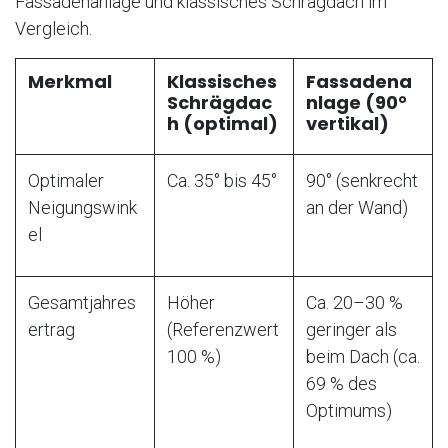
Fassadenanlage und klassisches Schrägdach im
Vergleich.
Merkmal
Klassisches
Fassadena
Schrägdac
nlage (90°
h (optimal)
vertikal)
Optimaler
Ca. 35° bis 45°
90° (senkrecht
Neigungswink
an der Wand)
el
Gesamtjahres
Höher
Ca. 20–30 %
ertrag
(Referenzwert
geringer als
100 %)
beim Dach (ca.
69 % des
Optimums)