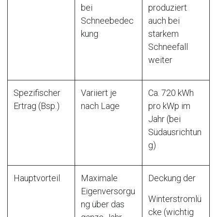
bei
produziert
Schneebedec
auch bei
kung
starkem
Schneefall
weiter
Spezifischer
Variiert je
Ca. 720 kWh
Ertrag (Bsp.)
nach Lage
pro kWp im
Jahr (bei
Südausrichtun
g)
Hauptvorteil
Maximale
Deckung der
Eigenversorgu
Winterstromlü
ng über das
cke (wichtig