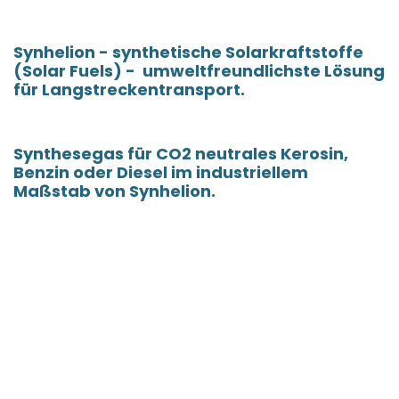
Synhelion - synthetische Solarkraftstoffe
(Solar Fuels) - umweltfreundlichste Lösung
für Langstreckentransport.
Synthesegas für CO2 neutrales Kerosin,
Benzin oder Diesel im industriellem
Maßstab von Synhelion.
Solare Brennstoffe (Solar Fuels) -
hergestellt aus Wasser und Kohlendioxid
unter Nutzung der Energie des Sonnenlichts
(Synhelion).
Zementproduktion mit Solarenergie, solare
Prozesswärme über 1500°C von Synhelion.