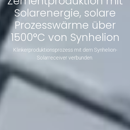
Zementproduktion mit
Solarenergie, solare
Prozesswärme über
1500°C von Synhelion
Klinkerproduktionsprozess mit dem Synhelion-
Solarreceiver verbunden.