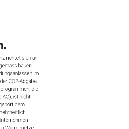
n.
z richtet sich an
itgemäss bauen
ildungsanlässen im
n der CO2-Abgabe
erprogrammen, die
AG), ist nicht
 gehört dem
ehrheitlich
 Unternehmen
e an Wärmenetze