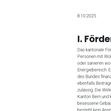
8.10.2025
I. Förd
Das kantonale För
Personen mit Woh
oder sanieren wol
Energiebereich. 
des Bundes finan
ebenfalls Beiträg
zulässig. Die Wi
Kanton Bern und 
besessene Gebäu
besteht kein Ans