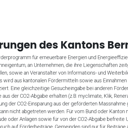
erungen des Kantons Ber
derprogramm für erneuerbare Energien und Energieeffizien
neigentum, an Unternehmen, die ihre Liegenschaften ze
len, sowie an Veranstalter von Informations- und Weiterb
Es wird aus kantonalen Fördermitteln sowie aus Einnahme
ziert. Eine gleichzeitige Gesucheingabe bei anderen Förd
e aus der CO2-Abgabe erhalten (z.B. myclimate, Klik, Renera 
rkung der CO2-Einsparung aus der geförderten Massnahme
kann nicht abgetreten werden. Für vom Bund oder Kanton m
de oder Anlagen sowie für von der CO2-Abgabe befreite
pruch auf Förderbeiträge. Gemeinden sind nur für Beiträg