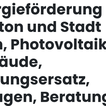
rgieförderung
ton und Stadt
, Photovoltaik
äude,
zungsersatz,
agen, Beratun