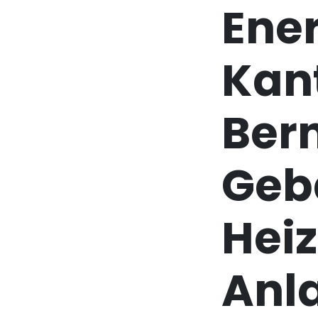
Ene
Kan
Bern
Geb
Hei
Anl