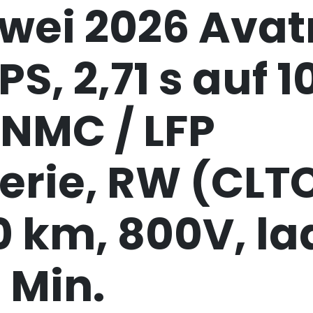
ei 2026 Avatr
PS, 2,71 s auf 1
 NMC / LFP
erie, RW (CLT
0 km, 800V, l
0 Min.