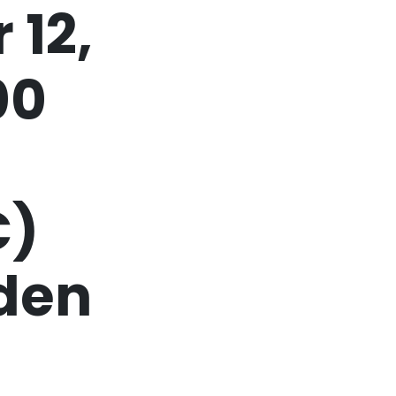
 12,
00
C)
aden