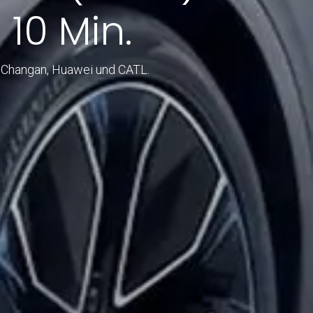
 10 Min.
nz Changan, Huawei und CATL.