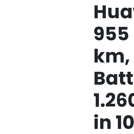
Huaw
955 
km,
Batt
1.26
in 1