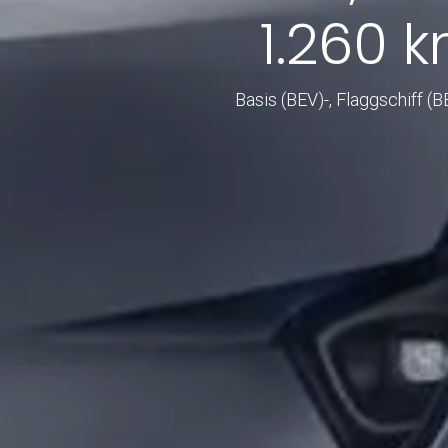
1.260 k
Basis (BEV)-, Flaggschiff (