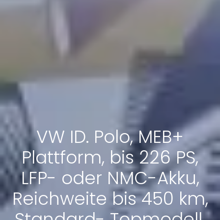
VW ID. Polo, MEB+
Plattform, bis 226 PS,
LFP- oder NMC-Akku,
Reichweite bis 450 km,
Standard- Topmodell,