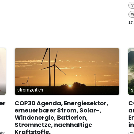
S
W
27.
stromzeit.ch
s
er
COP30 Agenda, Energiesektor,
C
erneuerbarer Strom, Solar-,
a
Windenergie, Batterien,
E
Stromnetze, nachhaltige
i
Kraftstoffe.
ehr
COP