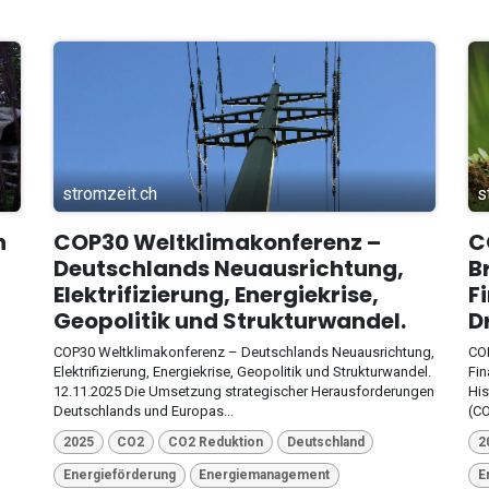
stromzeit.ch
s
n
COP30 Weltklimakonferenz –
C
Deutschlands Neuausrichtung,
B
Elektrifizierung, Energiekrise,
F
Geopolitik und Strukturwandel.
D
COP30 Weltklimakonferenz – Deutschlands Neuausrichtung,
COP
Elektrifizierung, Energiekrise, Geopolitik und Strukturwandel.
Fin
12.11.2025 Die Umsetzung strategischer Herausforderungen
His
Deutschlands und Europas...
(CO
2025
CO2
CO2 Reduktion
Deutschland
2
Energieförderung
Energiemanagement
E