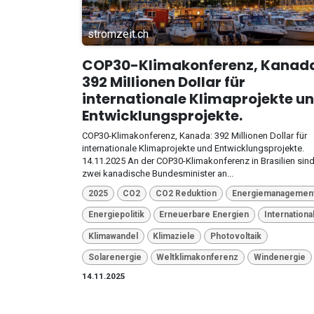
stromzeit.ch
COP30-Klimakonferenz, Kanad
392 Millionen Dollar für
internationale Klimaprojekte u
Entwicklungsprojekte.
COP30-Klimakonferenz, Kanada: 392 Millionen Dollar für
internationale Klimaprojekte und Entwicklungsprojekte.
14.11.2025 An der COP30-Klimakonferenz in Brasilien sin
zwei kanadische Bundesminister an...
2025
CO2
CO2 Reduktion
Energiemanagemen
Energiepolitik
Erneuerbare Energien
Internationa
Klimawandel
Klimaziele
Photovoltaik
Solarenergie
Weltklimakonferenz
Windenergie
14.11.2025