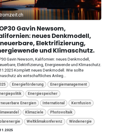
tromzeit.ch
OP30 Gavin Newsom,
alifornien: neues Denkmodell,
rneuerbare, Elektrifizierung,
nergiewende und Klimaschutz.
30 Gavin Newsom, Kalifornien: neues Denkmodell,
euerbare, Elektrifizierung, Energiewende und Klimaschutz.
11.2025 Komplett neues Denkmodell. Wie sollte
maschutz als wirtschaftliches Anlieg...
025
Energieförderung
Energiemanagement
nergiepolitik
Energiespeicher
rneuerbare Energien
International
Kernfusion
limawandel
Klimaziele
Photovoltaik
olarenergie
Weltklimakonferenz
Windenergie
11.2025