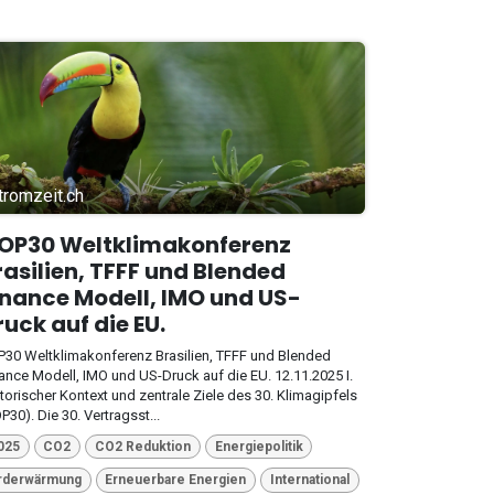
tromzeit.ch
OP30 Weltklimakonferenz
rasilien, TFFF und Blended
inance Modell, IMO und US-
ruck auf die EU.
30 Weltklimakonferenz Brasilien, TFFF und Blended
ance Modell, IMO und US-Druck auf die EU. 12.11.2025 I.
torischer Kontext und zentrale Ziele des 30. Klimagipfels
P30). Die 30. Vertragsst...
025
CO2
CO2 Reduktion
Energiepolitik
rderwärmung
Erneuerbare Energien
International