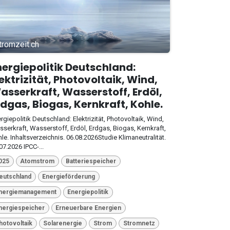
tromzeit.ch
nergiepolitik Deutschland:
lektrizität, Photovoltaik, Wind,
asserkraft, Wasserstoff, Erdöl,
rdgas, Biogas, Kernkraft, Kohle.
rgiepolitik Deutschland: Elektrizität, Photovoltaik, Wind,
serkraft, Wasserstoff, Erdöl, Erdgas, Biogas, Kernkraft,
le. Inhaltsverzeichnis. 06.08.2026Studie Klimaneutralität.
07.2026 IPCC-...
025
Atomstrom
Batteriespeicher
eutschland
Energieförderung
nergiemanagement
Energiepolitik
nergiespeicher
Erneuerbare Energien
hotovoltaik
Solarenergie
Strom
Stromnetz