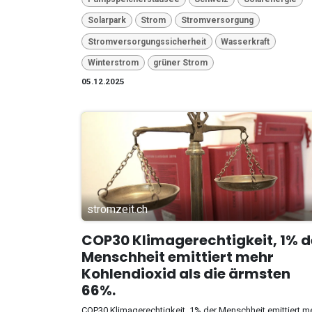
Solarpark
Strom
Stromversorgung
Stromversorgungssicherheit
Wasserkraft
Winterstrom
grüner Strom
05.12.2025
stromzeit.ch
COP30 Klimagerechtigkeit, 1% d
Menschheit emittiert mehr
Kohlendioxid als die ärmsten
66%.
COP30 Klimagerechtigkeit, 1% der Menschheit emittiert m