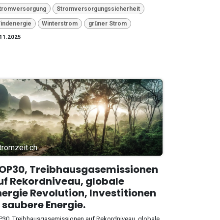
tromversorgung
Stromversorgungssicherheit
indenergie
Winterstrom
grüner Strom
11.2025
tromzeit.ch
OP30, Treibhausgasemissionen
uf Rekordniveau, globale
nergie Revolution, Investitionen
n saubere Energie.
30, Treibhausgasemissionen auf Rekordniveau, globale