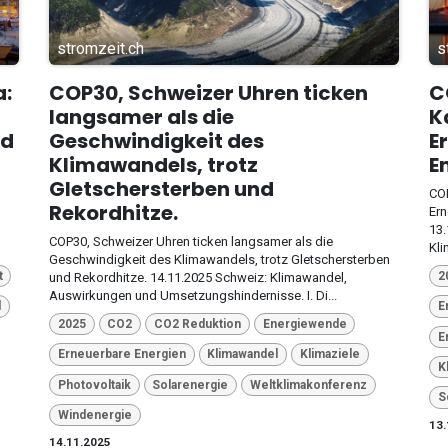
stromzeit.ch
s
a:
COP30, Schweizer Uhren ticken
C
langsamer als die
K
nd
Geschwindigkeit des
E
Klimawandels, trotz
E
Gletschersterben und
COP
Rekordhitze.
Ern
d
13.
COP30, Schweizer Uhren ticken langsamer als die
Kli
Geschwindigkeit des Klimawandels, trotz Gletschersterben
t
2
und Rekordhitze. 14.11.2025 Schweiz: Klimawandel,
Auswirkungen und Umsetzungshindernisse. I. Di...
l
E
2025
CO2
CO2 Reduktion
Energiewende
E
Erneuerbare Energien
Klimawandel
Klimaziele
K
Photovoltaik
Solarenergie
Weltklimakonferenz
S
Windenergie
13.
14.11.2025