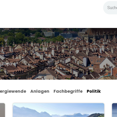
ndium
Highlights
IG Stromzeit
Kontakt
uropa.
ergiewende
Anlagen
Fachbegriffe
Politik