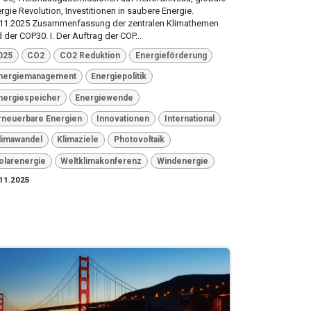
rgie Revolution, Investitionen in saubere Energie.
.11.2025 Zusammenfassung der zentralen Klimathemen
 der COP30. I. Der Auftrag der COP...
025
CO2
CO2 Reduktion
Energieförderung
nergiemanagement
Energiepolitik
nergiespeicher
Energiewende
rneuerbare Energien
Innovationen
International
limawandel
Klimaziele
Photovoltaik
olarenergie
Weltklimakonferenz
Windenergie
11.2025