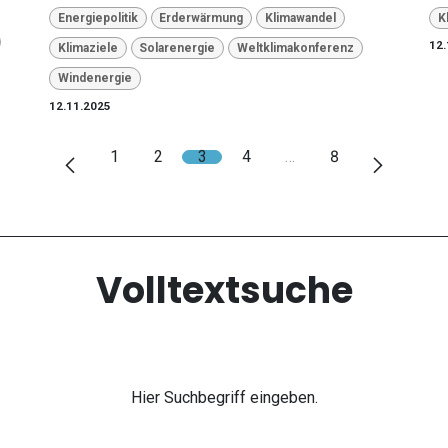
Energiepolitik
Erderwärmung
Klimawandel
K
12.
Klimaziele
Solarenergie
Weltklimakonferenz
Windenergie
12.11.2025
1
2
3
4
…
8
Volltextsuche
Hier Suchbegriff eingeben.