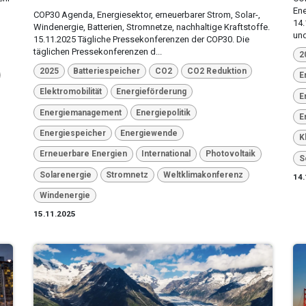
Ene
COP30 Agenda, Energiesektor, erneuerbarer Strom, Solar-,
14
Windenergie, Batterien, Stromnetze, nachhaltige Kraftstoffe.
und
15.11.2025 Tägliche Pressekonferenzen der COP30. Die
täglichen Pressekonferenzen d...
2
2025
Batteriespeicher
CO2
CO2 Reduktion
E
Elektromobilität
Energieförderung
E
Energiemanagement
Energiepolitik
E
Energiespeicher
Energiewende
K
Erneuerbare Energien
International
Photovoltaik
S
Solarenergie
Stromnetz
Weltklimakonferenz
14.
Windenergie
15.11.2025