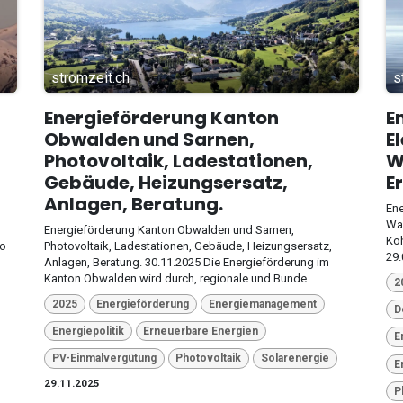
stromzeit.ch
s
Energieförderung Kanton
E
Obwalden und Sarnen,
E
Photovoltaik, Ladestationen,
W
Gebäude, Heizungsersatz,
E
Anlagen, Beratung.
Ene
Was
Energieförderung Kanton Obwalden und Sarnen,
Koh
ro
Photovoltaik, Ladestationen, Gebäude, Heizungsersatz,
29.
Anlagen, Beratung. 30.11.2025 Die Energieförderung im
Kanton Obwalden wird durch, regionale und Bunde...
2
2025
Energieförderung
Energiemanagement
D
Energiepolitik
Erneuerbare Energien
E
PV-Einmalvergütung
Photovoltaik
Solarenergie
E
29.11.2025
P