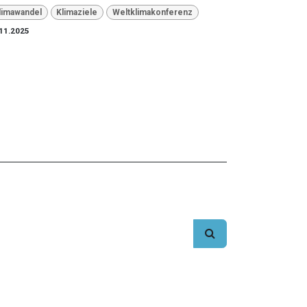
limawandel
Klimaziele
Weltklimakonferenz
11.2025