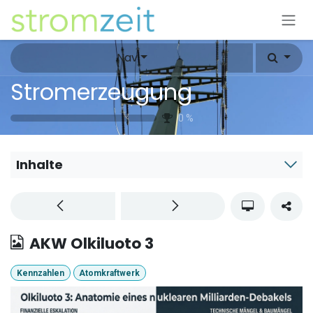
Zum Inhalt springen
Nav
Stromerzeugung
0
%
Inhalte
AKW Olkiluoto 3
Kennzahlen
Atomkraftwerk